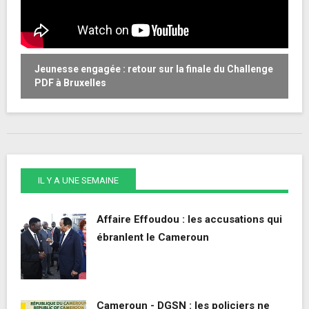
Jeunesse engagée : retour sur la finale du Challenge
W
PDF à Bruxelles
o
IL Y A UNE SEMAINE
Affaire Effoudou : les accusations qui
ébranlent le Cameroun
Cameroun - DGSN : les policiers ne