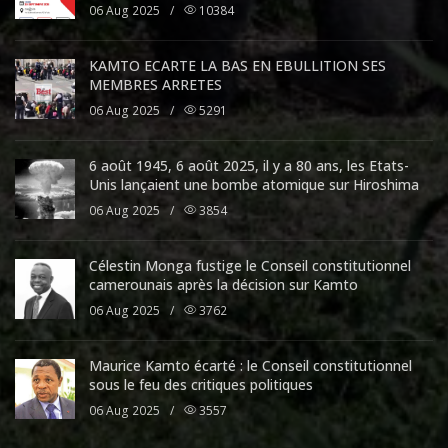
06 Aug 2025
/
10384
KAMTO ECARTE LA BAS EN EBULLITION SES
MEMBRES ARRETES
06 Aug 2025
/
5291
6 août 1945, 6 août 2025, il y a 80 ans, les Etats-
Unis lançaient une bombe atomique sur Hiroshima
06 Aug 2025
/
3854
Célestin Monga fustige le Conseil constitutionnel
camerounais après la décision sur Kamto
06 Aug 2025
/
3762
Maurice Kamto écarté : le Conseil constitutionnel
sous le feu des critiques politiques
06 Aug 2025
/
3557