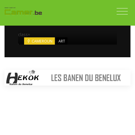
SAMUEL ETO’O, PARRAIN DU «
MAYI » 2016
class=
CAMEROUN
ART