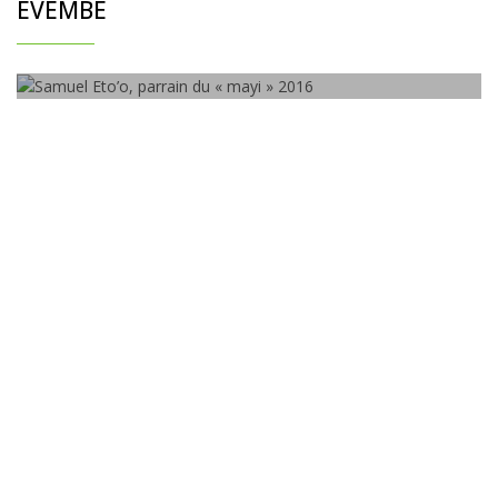
EVEMBE
Samuel Eto’o, parrain du « mayi »
2016
140057
/