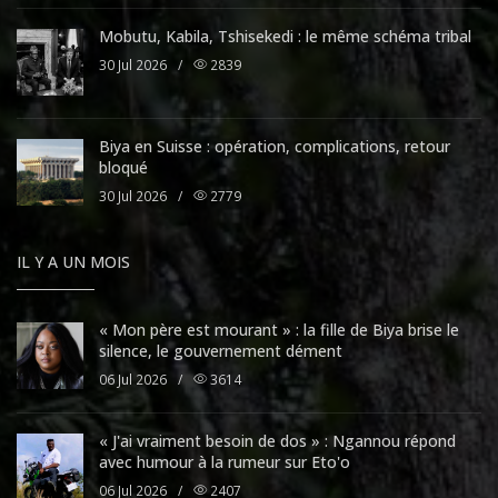
Mobutu, Kabila, Tshisekedi : le même schéma tribal
30 Jul 2026
/
2839
Biya en Suisse : opération, complications, retour
bloqué
30 Jul 2026
/
2779
IL Y A UN MOIS
« Mon père est mourant » : la fille de Biya brise le
silence, le gouvernement dément
06 Jul 2026
/
3614
« J'ai vraiment besoin de dos » : Ngannou répond
avec humour à la rumeur sur Eto'o
06 Jul 2026
/
2407