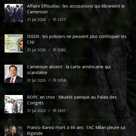
Affaire Effoudou : les accusations qui ébranlent le
Cameroun
31 Jul 2026
/
3217
DGSN : les policiers ne peuvent plus confisquer les
CNI
31 Jul 2026
/
3082
Cameroun absent : la carte américaine qui
scandalise
31 Jul 2026
/
3058
RDPC en crise : Nkuété panique au Palais des
Congrès
31 Jul 2026
/
2831
Franco Baresi mort à 66 ans : l'AC Milan pleure sa
légende