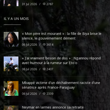
31 Jul 2026
/
2787
IL Y A UN MOIS
« Mon père est mourant » : la fille de Biya brise le
silence, le gouvernement dément
06 Jul 2026
/
3614
« J'ai vraiment besoin de dos » : Ngannou répond
avec humour à la rumeur sur Eto'o
06 Jul 2026
/
2407
Mbappé victime d'un déchaînement raciste d'une
sénatrice après France-Paraguay
06 Jul 2026
/
2339
Neymar en larmes annonce sa retraite