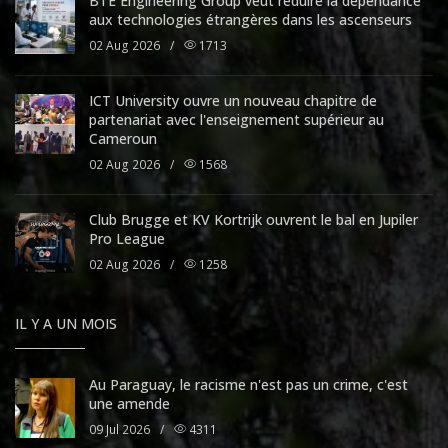
BTE Engineering Group veut réduire la dépendance
aux technologies étrangères dans les ascenseurs
02 Aug 2026
/
1713
ICT University ouvre un nouveau chapitre de
partenariat avec l'enseignement supérieur au
Cameroun
02 Aug 2026
/
1568
Club Brugge et KV Kortrijk ouvrent le bal en Jupiler
Pro League
02 Aug 2026
/
1258
IL Y A UN MOIS
Au Paraguay, le racisme n'est pas un crime, c'est
une amende
09 Jul 2026
/
4311