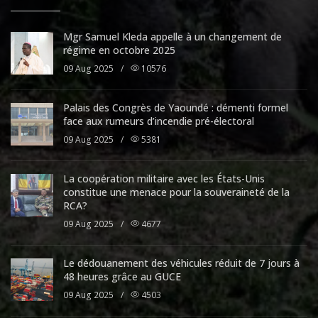
Mgr Samuel Kleda appelle à un changement de
régime en octobre 2025
09 Aug 2025
/
10576
Palais des Congrès de Yaoundé : démenti formel
face aux rumeurs d’incendie pré-électoral
09 Aug 2025
/
5381
La coopération militaire avec les États-Unis
constitue une menace pour la souveraineté de la
RCA?
09 Aug 2025
/
4677
Le dédouanement des véhicules réduit de 7 jours à
48 heures grâce au GUCE
09 Aug 2025
/
4503