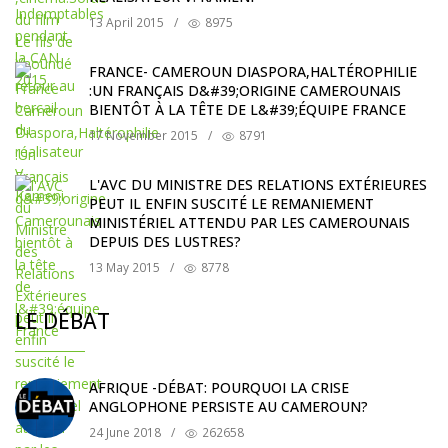
13 April 2015
/
8975
FRANCE- CAMEROUN DIASPORA,HALTÉROPHILIE
:UN FRANÇAIS D&#39;ORIGINE CAMEROUNAIS
BIENTÔT À LA TÊTE DE L&#39;ÉQUIPE FRANCE
17 November 2015
/
8791
L'AVC DU MINISTRE DES RELATIONS EXTÉRIEURES
PEUT IL ENFIN SUSCITÉ LE REMANIEMENT
MINISTÉRIEL ATTENDU PAR LES CAMEROUNAIS
DEPUIS DES LUSTRES?
13 May 2015
/
8778
LE DÉBAT
AFRIQUE -DÉBAT: POURQUOI LA CRISE
ANGLOPHONE PERSISTE AU CAMEROUN?
24 June 2018
/
262658