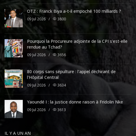
OTZ : Franck Biya a-t-il empoché 100 milliards ?
09 Jul 2026
/
3800
Pourquoi la Procureure adjointe de la CPI s'est-elle
rendue au Tchad?
09 Jul 2026
/
3656
80 corps sans sépulture : l'appel déchirant de
l'Hôpital Central
09 Jul 2026
/
3634
Yaoundé I : la justice donne raison à Fridolin Nke
09 Jul 2026
/
3613
IL Y A UN AN