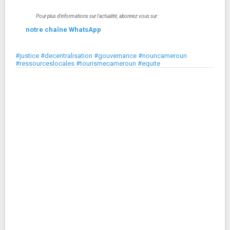
Pour plus d'informations sur l'actualité, abonnez vous sur :
notre chaîne WhatsApp
#justice #decentralisation #gouvernance #nouncameroun
#ressourceslocales #tourismecameroun #equite