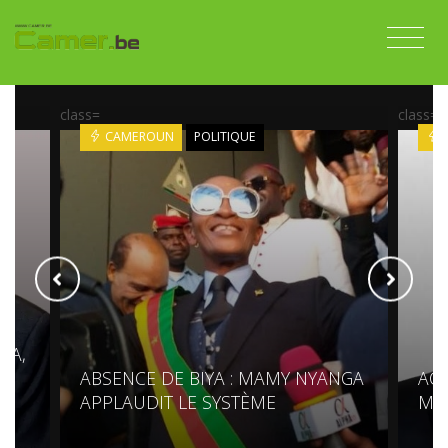
class=
class=
CAMEROUN
POLITIQUE
DA,
ABSENCE DE BIYA : MAMY NYANGA
ACC
APPLAUDIT LE SYSTÈME
MO