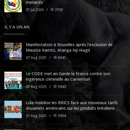
menacés
07 Jul 2026
/
2793
IL Y A UN AN
Manifestation à Bruxelles après l’exclusion de
Maurice Kamto, Atanga Nji réagit
07 Aug 2025
/
6045
Le CODE met en Garde la France contre son
ingérence criminelle au Cameroun
07 Aug 2025
/
5940
Lula mobilise les BRICS face aux nouveaux tarifs
douaniers américains sur les produits brésiliens
07 Aug 2025
/
3904