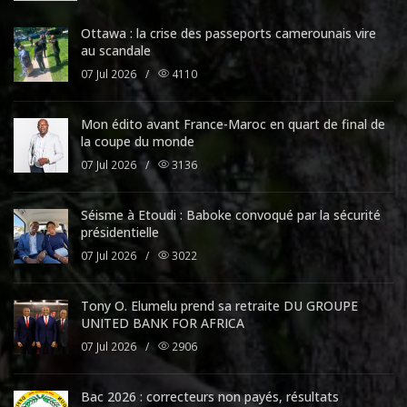
Ottawa : la crise des passeports camerounais vire
au scandale
07 Jul 2026
/
4110
Mon édito avant France-Maroc en quart de final de
la coupe du monde
07 Jul 2026
/
3136
Séisme à Etoudi : Baboke convoqué par la sécurité
présidentielle
07 Jul 2026
/
3022
Tony O. Elumelu prend sa retraite DU GROUPE
UNITED BANK FOR AFRICA
07 Jul 2026
/
2906
Bac 2026 : correcteurs non payés, résultats