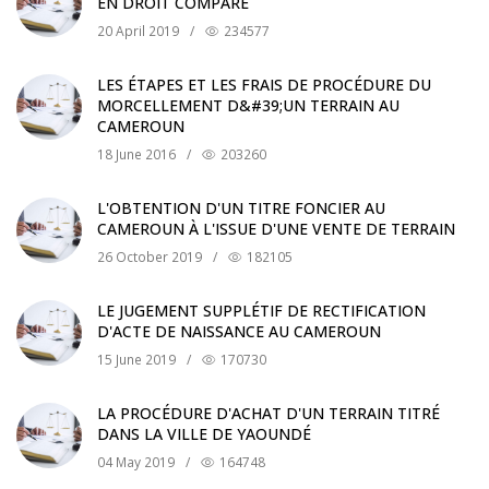
EN DROIT COMPARÉ
20 April 2019
/
234577
LES ÉTAPES ET LES FRAIS DE PROCÉDURE DU
MORCELLEMENT D&#39;UN TERRAIN AU
CAMEROUN
18 June 2016
/
203260
L'OBTENTION D'UN TITRE FONCIER AU
CAMEROUN À L'ISSUE D'UNE VENTE DE TERRAIN
26 October 2019
/
182105
LE JUGEMENT SUPPLÉTIF DE RECTIFICATION
D'ACTE DE NAISSANCE AU CAMEROUN
15 June 2019
/
170730
LA PROCÉDURE D'ACHAT D'UN TERRAIN TITRÉ
DANS LA VILLE DE YAOUNDÉ
04 May 2019
/
164748