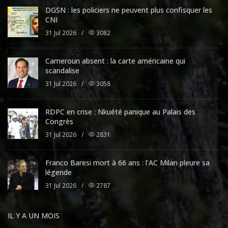
DGSN : les policiers ne peuvent plus confisquer les
CNI
31 Jul 2026
/
3082
Cameroun absent : la carte américaine qui
scandalise
31 Jul 2026
/
3058
RDPC en crise : Nkuété panique au Palais des
Congrès
31 Jul 2026
/
2831
Franco Baresi mort à 66 ans : l'AC Milan pleure sa
légende
31 Jul 2026
/
2787
IL Y A UN MOIS