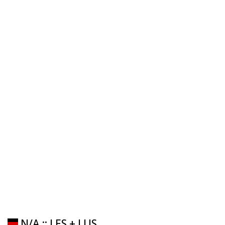
N/A :: LES + LUS