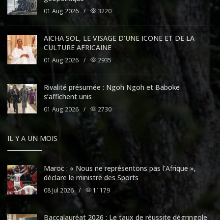
01 Aug 2026
/
3220
AICHA SOL, LE VISAGE D’UNE ICONE ET DE LA
CULTURE AFRICAINE
01 Aug 2026
/
2935
Rivalité présumée : Ngoh Ngoh et Baboke
s’affichent unis
01 Aug 2026
/
2730
IL Y A UN MOIS
Maroc : « Nous ne représentons pas l'Afrique »,
déclare le ministre des Sports
08 Jul 2026
/
11179
Baccalauréat 2026 : Le taux de réussite dégringole