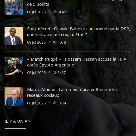
de 5 points
08 Jul 2026
/
9142
Faux décret : Oswald Baboke auditionné par la DSP,
une tentative de coup d'État ?
08 Jul 2026
/
4078
« Match truqué » : Hossam Hassan accuse la FIFA
après Égypte-Argentine
08 Jul 2026
/
3437
Maroc-Afrique : La rumeur qui a enflammé les
réseaux sociaux
08 Jul 2026
/
3434
IL Y A UN AN