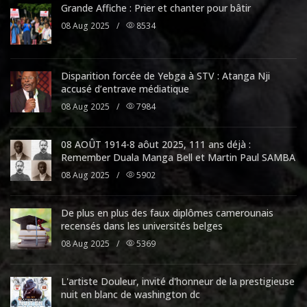
Grande Affiche : Prier et chanter pour bâtir
08 Aug 2025
/
8534
Disparition forcée de Yebga à STV : Atanga Nji
accusé d’entrave médiatique
08 Aug 2025
/
7984
08 AOÛT 1914-8 aôut 2025, 111 ans déjà :
Remember Duala Manga Bell et Martin Paul SAMBA
08 Aug 2025
/
5902
De plus en plus des faux diplômes camerounais
recensés dans les universités belges
08 Aug 2025
/
5369
L'artiste Douleur, invité d'honneur de la prestigieuse
nuit en blanc de washington dc