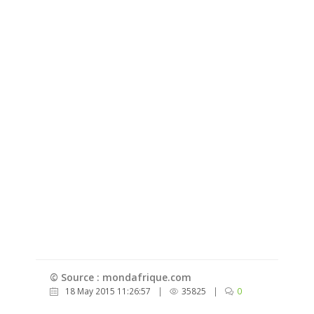
© Source : mondafrique.com
18 May 2015 11:26:57
|
35825
|
0