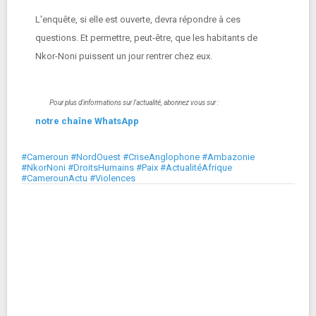
L'enquête, si elle est ouverte, devra répondre à ces
questions. Et permettre, peut-être, que les habitants de
Nkor-Noni puissent un jour rentrer chez eux.
Pour plus d'informations sur l'actualité, abonnez vous sur :
notre chaîne WhatsApp
#Cameroun #NordOuest #CriseAnglophone #Ambazonie
#NkorNoni #DroitsHumains #Paix #ActualitéAfrique
#CamerounActu #Violences