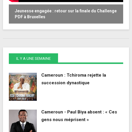
Jeunesse engagée : retour sur la finale du Challenge
W
PDF à Bruxelles
o
IL Y A UNE SEMAINE
Cameroun : Tchiroma rejette la
succession dynastique
Cameroun - Paul Biya absent : « Ces
gens nous méprisent »