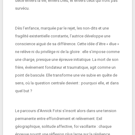
dette envers la vie, envers Dieu, et envers ceux qui n’ont pas
survécu.
Dès l’enfance, marquée par le rejet, les non-dits et une
fragilité existentielle constante, l’autrice développe une
conscience aiguë de sa différence. Cette idée d’être « élue »
ne relève ni du privilège ni de la gloire : elle s’impose comme
une charge, presque une épreuve initiatique. La mort de son
frère, événement fondateur et traumatique, agit comme un
point de bascule. Elle transforme une vie subie en quête de
sens, où la question centrale devient : pourquoi elle, et dans
quel but ?
Le parcours d’Annick Fotsi s’inscrit alors dans une tension
permanente entre effondrement et relèvement. Exil
géographique, solitude affective, foi vacillante : chaque
épreuve nourrit une réflexion plus large sur la résilience.