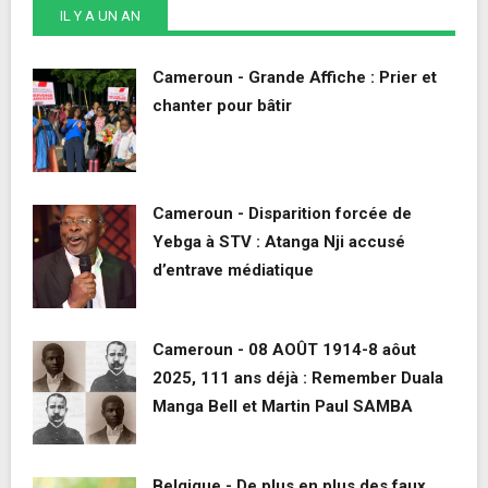
IL Y A UN AN
Cameroun - Grande Affiche : Prier et
chanter pour bâtir
Cameroun - Disparition forcée de
Yebga à STV : Atanga Nji accusé
d’entrave médiatique
Cameroun - 08 AOÛT 1914-8 aôut
2025, 111 ans déjà : Remember Duala
Manga Bell et Martin Paul SAMBA
Belgique - De plus en plus des faux