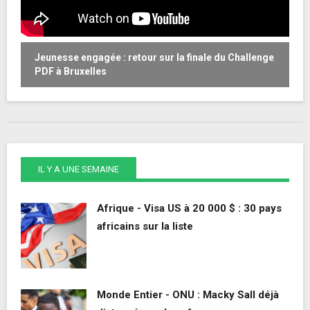
Jeunesse engagée : retour sur la finale du Challenge
W
PDF à Bruxelles
o
IL Y A UNE SEMAINE
Afrique - Visa US à 20 000 $ : 30 pays
africains sur la liste
Monde Entier - ONU : Macky Sall déjà