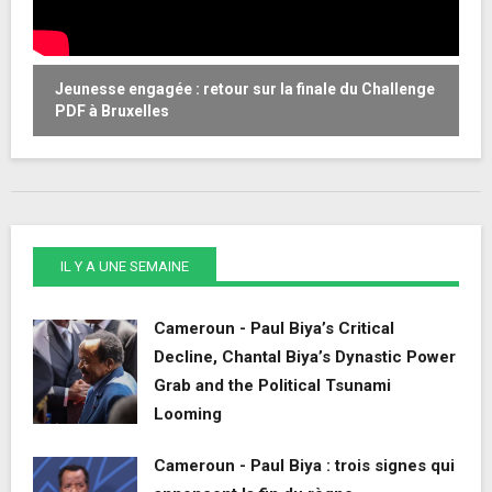
Jeunesse engagée : retour sur la finale du Challenge
W
PDF à Bruxelles
o
IL Y A UNE SEMAINE
Cameroun - Paul Biya’s Critical
Decline, Chantal Biya’s Dynastic Power
Grab and the Political Tsunami
Looming
Cameroun - Paul Biya : trois signes qui