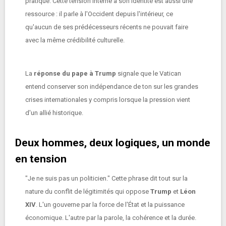
pratique. Cette tension interne à son identité est aussi une
ressource : il parle à l'Occident depuis l'intérieur, ce
qu'aucun de ses prédécesseurs récents ne pouvait faire
avec la même crédibilité culturelle.
La
réponse du pape à Trump
signale que le Vatican
entend conserver son indépendance de ton sur les grandes
crises internationales y compris lorsque la pression vient
d'un allié historique.
Deux hommes, deux logiques, un monde
en tension
"Je ne suis pas un politicien." Cette phrase dit tout sur la
nature du conflit de légitimités qui oppose
Trump
et
Léon
XIV
. L'un gouverne par la force de l'État et la puissance
économique. L'autre par la parole, la cohérence et la durée.