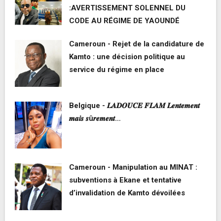
:AVERTISSEMENT SOLENNEL DU
CODE AU RÉGIME DE YAOUNDÉ
Cameroun - Rejet de la candidature de
Kamto : une décision politique au
service du régime en place
Belgique - 𝑳𝑨𝑫𝑶𝑼𝑪𝑬 𝑭𝑳𝑨𝑴 𝑳𝒆𝒏𝒕𝒆𝒎𝒆𝒏𝒕
𝒎𝒂𝒊𝒔 𝒔û𝒓𝒆𝒎𝒆𝒏𝒕…
Cameroun - Manipulation au MINAT :
subventions à Ekane et tentative
d’invalidation de Kamto dévoilées