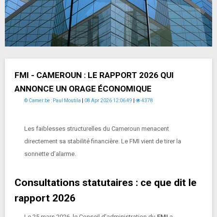
FMI - CAMEROUN : LE RAPPORT 2026 QUI
ANNONCE UN ORAGE ÉCONOMIQUE
© Camer.be : Paul Moutila
|
08 Apr 2026 12:06:49
|
4378
Les faiblesses structurelles du Cameroun menacent
directement sa stabilité financière. Le FMI vient de tirer la
sonnette d’alarme.
Consultations statutaires : ce que dit le
rapport 2026
Le 25 mars 2026, le Conseil d’administration du
FMI
a