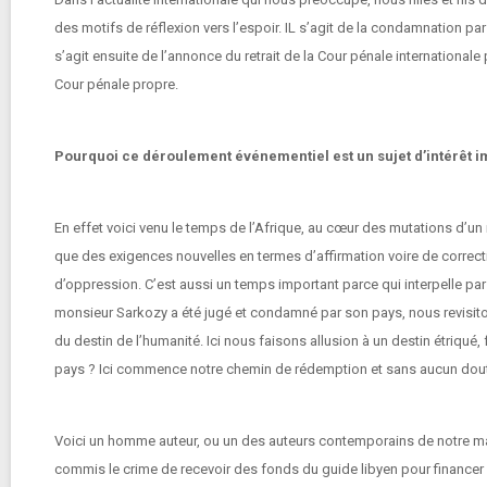
des motifs de réflexion vers l’espoir. IL s’agit de la condamnation p
s’agit ensuite de l’annonce du retrait de la Cour pénale international
Cour pénale propre.
Pourquoi ce déroulement événementiel est un sujet d’intérêt i
En effet voici venu le temps de l’Afrique, au cœur des mutations d’
que des exigences nouvelles en termes d’affirmation voire de correct
d’oppression. C’est aussi un temps important parce qui interpelle par l
monsieur Sarkozy a été jugé et condamné par son pays, nous revisiton
du destin de l’humanité. Ici nous faisons allusion à un destin étriqué,
pays ? Ici commence notre chemin de rédemption et sans aucun dout
Voici un homme auteur, ou un des auteurs contemporains de notre malhe
commis le crime de recevoir des fonds du guide libyen pour financer sa 