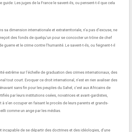
e guide. Les juges de la France le savent-ils, ou pensent-t-il que cela
s sa dimension internationale et extraterritoriale, n’a pas d’excuse, ne
 reçoit des fonds de quelqu’un pour se concocter un trône de chef
de guerre et le crime contre l’humanité. Le savent-t-ils, ou feignent-t-il
té extrême sur l’échelle de graduation des crimes internationaux, des
l tout court. Evoquer ce droit international, n’est en rien avaliser des
énavant sans fin pour les peuples du Sahel, c’est aux Africains de
tifiés par leurs institutions osées, novatrices et avant-gardistes,
ent à s’en occuper en faisant le procès de leurs parents et grands-
cueilli comme un ange par les médias.
et incapable de se départir des doctrines et des idéologies, d’une