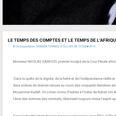
LE TEMPS DES COMPTES ET LE TEMPS DE L’AFRIQU
© Correspondance : SHANDA TONME
|
10 Oct 2025 08:13:36
|
3915
Monsieur NICOLAS SARKOZY, premier inculpé de la Cour Pénale africaine
Dans la quête de la dignité, de la fierté et de l’indépendance réelle
deux scènes de drames vécues au cours des cinquante dernières anné
Mouammar Kadafi. On a bien connu d’autres à l’instar de Ruben Um Ny
l’âme des victimes des criminels, tétanisent toujours mieux l’esprit 
Dans l’actualité internationale qui nous préoccupe, nous filles et 