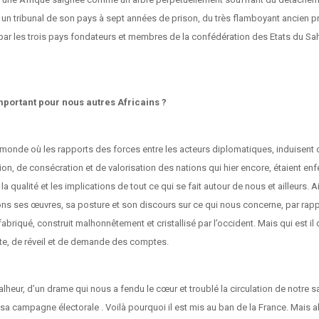
ar un tribunal de son pays à sept années de prison, du très flamboyant ancien p
e par les trois pays fondateurs et membres de la confédération des Etats du Sah
mportant pour nous autres Africains ?
un monde où les rapports des forces entre les acteurs diplomatiques, induise
ion, de consécration et de valorisation des nations qui hier encore, étaient e
a qualité et les implications de tout ce qui se fait autour de nous et ailleurs
s ses œuvres, sa posture et son discours sur ce qui nous concerne, par rappor
 fabriqué, construit malhonnêtement et cristallisé par l’occident. Mais qui est i
e, de réveil et de demande des comptes.
ur, d’un drame qui nous a fendu le cœur et troublé la circulation de notre sa
campagne électorale . Voilà pourquoi il est mis au ban de la France. Mais alors,