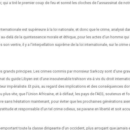
r, qui a tiré le premier coup de feu et sonné les cloches de l’assassinat de notr
nternationale est supérieure à la loi nationale, et donc que le crime, analysé dan
, au-delà de la quintessence morale et éthique, pour les actes d’un homme qui
 son ventre, il y a l’interpellation suprême de la loi internationale, sur le crime 
es grands principes. Les crimes commis par monsieur Sarkozy sont d’une gravi
 du guide Libyen est d’une insoutenable trahison vis-à vis du droit internationa
teur impérialiste. Et puis, au regard des implications et des conséquences dor
 plus vite, que l’Union Africaine, et à défaut, les pays de l’AES, soutenus et for
 faire sans hésitation maintenant, pour éviter que les prochaines générations ai
gratitude et responsable d’un tel crime odieux, se pavane en liberté et soit ac
 emportant toute la classe dirigeante d’un occident, plus arrogant que jamais 