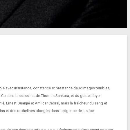
nvoie avec insistance, constance et prestance deux images terribles,
 Ce sont l’assassinat de Thomas Sankara, et du guide Libyen
 Ernest Ouanjié et Amilcar Cabral, mais la fraîcheur du sang et
lins et des orphelines plongés dans l’exigence de justice.
chement de son écorce protecteur, deux événements s’imposent comme