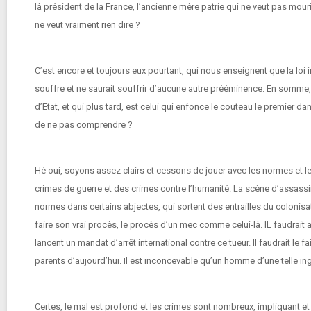
là président de la France, l’ancienne mère patrie qui ne veut pas mouri
ne veut vraiment rien dire ?
C’est encore et toujours eux pourtant, qui nous enseignent que la loi i
souffre et ne saurait souffrir d’aucune autre prééminence. En somme
d’Etat, et qui plus tard, est celui qui enfonce le couteau le premier dans
de ne pas comprendre ?
Hé oui, soyons assez clairs et cessons de jouer avec les normes et l
crimes de guerre et des crimes contre l’humanité. La scène d’assassinat
normes dans certains abjectes, qui sortent des entrailles du colonisa
faire son vrai procès, le procès d’un mec comme celui-là. IL faudrait au
lancent un mandat d’arrêt international contre ce tueur. Il faudrait le
parents d’aujourd’hui. Il est inconcevable qu’un homme d’une telle in
Certes, le mal est profond et les crimes sont nombreux, impliquant et