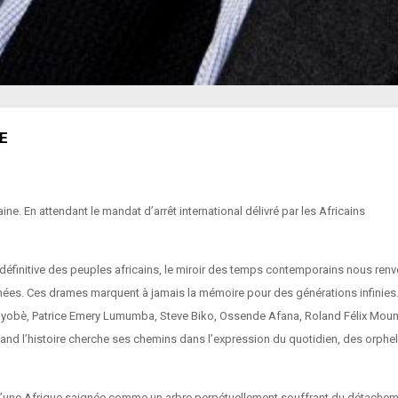
E
. En attendant le mandat d’arrêt international délivré par les Africains
 et définitive des peuples africains, le miroir des temps contemporains nous re
es. Ces drames marquent à jamais la mémoire pour des générations infinies.
obè, Patrice Emery Lumumba, Steve Biko, Ossende Afana, Roland Félix Moumié,
quand l’histoire cherche ses chemins dans l’expression du quotidien, des orphe
fils d’une Afrique saignée comme un arbre perpétuellement souffrant du déta