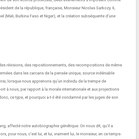
résident de la république, française, Monsieur Nicolas Sarkozy. IL
el (Mali, Burkina Faso et Niger), et la création subséquente d’une
nt des révisions, des repositionnements, des recompositions de même
nfermées dans les carcans de la pensée unique, source indéniable
. Ainsi, lorsque nous apprenons qu’un individu de la trempe de
t à nous, par rapport à la morale internationale et aux projections
l donc, ce type, et pourquoi a-t-il été condamné par les juges de son
ng, affecté notre autobiographie génétique. On nous dit, qu’il a
 pour nous, c’est lui, et lui, vraiment lui, le monsieur, en ce temps-