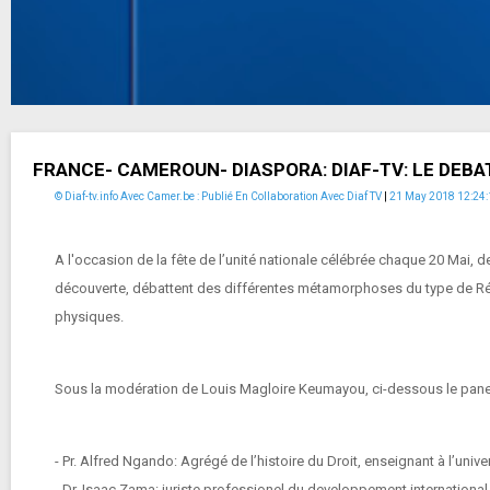
FRANCE- CAMEROUN- DIASPORA: DIAF-TV: LE DEB
© Diaf-tv.info Avec Camer.be : Publié En Collaboration Avec Diaf TV
|
21 May 2018 12:24:
A l'occasion de la fête de l’unité nationale célébrée chaque 20 Ma
découverte, débattent des différentes métamorphoses du type de Rép
physiques.
Sous la modération de Louis Magloire Keumayou, ci-dessous le pane
- Pr. Alfred Ngando: Agrégé de l’histoire du Droit, enseignant à l’univ
- Dr. Isaac Zama: juriste professionel du developpement international