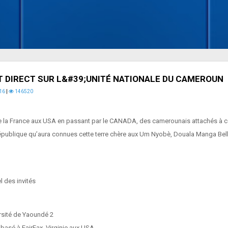
AT DIRECT SUR L&#39;UNITÉ NATIONALE DU CAMEROUN
16
|
146520
i, de la France aux USA en passant par le CANADA, des camerounais attachés 
ublique qu’aura connues cette terre chère aux Um Nyobè, Douala Manga Bell,P
l des invités
ersité de Yaoundé 2
 basé à FairFax, Virginie aux USA