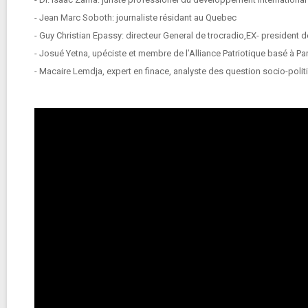
- Jean Marc Soboth: journaliste résidant au Quebec
- Guy Christian Epassy: directeur General de trocradio,EX- presiden
- Josué Yetna, upéciste et membre de l’Alliance Patriotique basé à Par
- Macaire Lemdja, expert en finace, analyste des question socio-polit