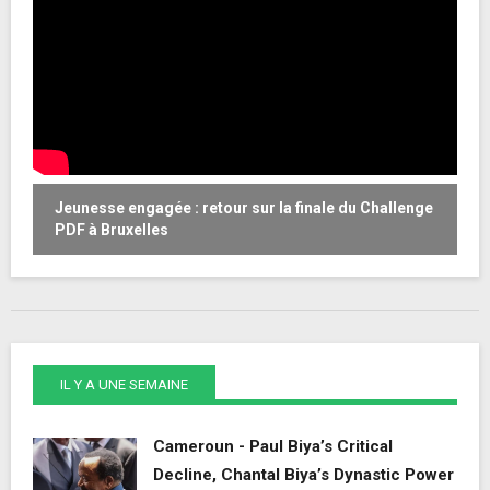
Jeunesse engagée : retour sur la finale du Challenge
W
PDF à Bruxelles
o
IL Y A UNE SEMAINE
Cameroun - Paul Biya’s Critical
Decline, Chantal Biya’s Dynastic Power