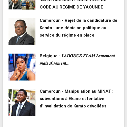
CODE AU RÉGIME DE YAOUNDÉ
Cameroun - Rejet de la candidature de
Kamto : une décision politique au
service du régime en place
Belgique - 𝑳𝑨𝑫𝑶𝑼𝑪𝑬 𝑭𝑳𝑨𝑴 𝑳𝒆𝒏𝒕𝒆𝒎𝒆𝒏𝒕
𝒎𝒂𝒊𝒔 𝒔û𝒓𝒆𝒎𝒆𝒏𝒕…
Cameroun - Manipulation au MINAT :
subventions à Ekane et tentative
d’invalidation de Kamto dévoilées