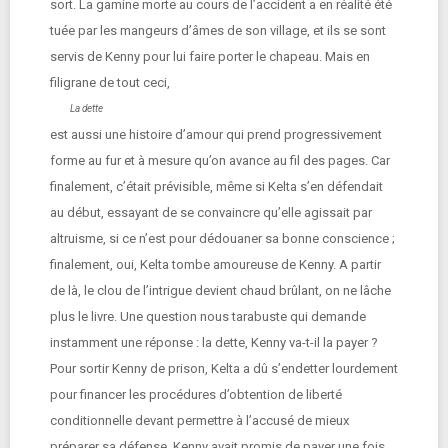
sort. La gamine morte au cours de l’accident a en réalité été
tuée par les mangeurs d’âmes de son village, et ils se sont
servis de Kenny pour lui faire porter le chapeau. Mais en
filigrane de tout ceci,
La dette
est aussi une histoire d’amour qui prend progressivement
forme au fur et à mesure qu’on avance au fil des pages. Car
finalement, c’était prévisible, même si Kelta s’en défendait
au début, essayant de se convaincre qu’elle agissait par
altruisme, si ce n’est pour dédouaner sa bonne conscience ;
finalement, oui, Kelta tombe amoureuse de Kenny. A partir
de là, le clou de l’intrigue devient chaud brûlant, on ne lâche
plus le livre. Une question nous tarabuste qui demande
instamment une réponse : la dette, Kenny va-t-il la payer ?
Pour sortir Kenny de prison, Kelta a dû s’endetter lourdement
pour financer les procédures d’obtention de liberté
conditionnelle devant permettre à l’accusé de mieux
préparer sa défense. Kenny avait promis de payer une fois