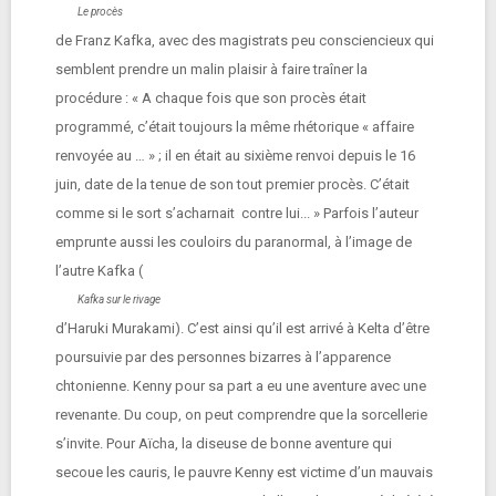
Le procès
de Franz Kafka, avec des magistrats peu consciencieux qui
semblent prendre un malin plaisir à faire traîner la
procédure : « A chaque fois que son procès était
programmé, c’était toujours la même rhétorique « affaire
renvoyée au … » ; il en était au sixième renvoi depuis le 16
juin, date de la tenue de son tout premier procès. C’était
comme si le sort s’acharnait contre lui... » Parfois l’auteur
emprunte aussi les couloirs du paranormal, à l’image de
l’autre Kafka (
Kafka sur le rivage
d’Haruki Murakami). C’est ainsi qu’il est arrivé à Kelta d’être
poursuivie par des personnes bizarres à l’apparence
chtonienne. Kenny pour sa part a eu une aventure avec une
revenante. Du coup, on peut comprendre que la sorcellerie
s’invite. Pour Aïcha, la diseuse de bonne aventure qui
secoue les cauris, le pauvre Kenny est victime d’un mauvais