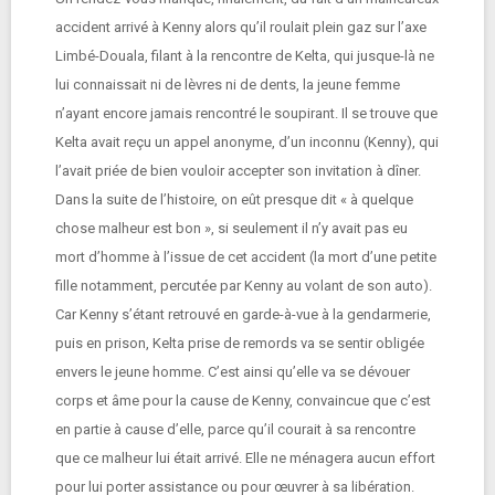
accident arrivé à Kenny alors qu’il roulait plein gaz sur l’axe
Limbé-Douala, filant à la rencontre de Kelta, qui jusque-là ne
lui connaissait ni de lèvres ni de dents, la jeune femme
n’ayant encore jamais rencontré le soupirant. Il se trouve que
Kelta avait reçu un appel anonyme, d’un inconnu (Kenny), qui
l’avait priée de bien vouloir accepter son invitation à dîner.
Dans la suite de l’histoire, on eût presque dit « à quelque
chose malheur est bon », si seulement il n’y avait pas eu
mort d’homme à l’issue de cet accident (la mort d’une petite
fille notamment, percutée par Kenny au volant de son auto).
Car Kenny s’étant retrouvé en garde-à-vue à la gendarmerie,
puis en prison, Kelta prise de remords va se sentir obligée
envers le jeune homme. C’est ainsi qu’elle va se dévouer
corps et âme pour la cause de Kenny, convaincue que c’est
en partie à cause d’elle, parce qu’il courait à sa rencontre
que ce malheur lui était arrivé. Elle ne ménagera aucun effort
pour lui porter assistance ou pour œuvrer à sa libération.