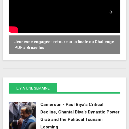
Jeunesse engagée : retour sur la finale du Challenge
W
PDF à Bruxelles
o
IL Y A UNE SEMAINE
Cameroun - Paul Biya’s Critical
Decline, Chantal Biya’s Dynastic Power
Grab and the Political Tsunami
Looming