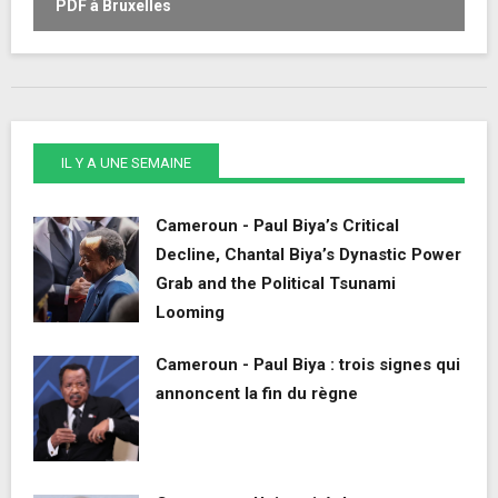
PDF à Bruxelles
o
IL Y A UNE SEMAINE
Cameroun - Paul Biya’s Critical
Decline, Chantal Biya’s Dynastic Power
Grab and the Political Tsunami
Looming
Cameroun - Paul Biya : trois signes qui
annoncent la fin du règne