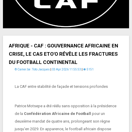
AFRIQUE - CAF : GOUVERNANCE AFRICAINE EN
CRISE, LE CAS ETO'O RÉVÈLE LES FRACTURES
DU FOOTBALL CONTINENTAL
© Camer.be : Toto Jacques
|
03 Apr 2026 11:55:53
|
5151
La CAF entre stabilité de façade et tensions profondes
Patrice Motsepe a été réélu sans opposition à la présidence
de la
Confédération Africaine de Football
pour un
deuxième mandat de quatre ans, prolongeant son règne
jusqu'en 2029. En apparence, le football africain dispose