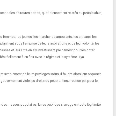
 scandales de toutes sortes, quotidiennement relatés au peuple ahuri,
s femmes, les jeunes, les marchands ambulants, les artisans, les
lanifient sous l’emprise de leurs aspirations et de leur volonté, les
masses et leur lutte en s’y investissant pleinement pour les doter
és réellement à en finir avec le régime et le système Biya.
om simplement de leurs privilèges indus. Il faudra alors leur opposer
ouvernement viole les droits du peuple, l’insurrection est pour le
 des masses populaires, la rue publique s’arroge en toute légitimité