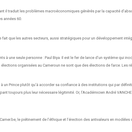
tant il traduit les problèmes macroéconomiques générés par la capacité d’abs
es années 60.
fait que les autres secteurs, aussi stratégiques pour un développement intégr
ants à une seule personne : Paul Biya. Il est le fer de lance d’un système qui
les élections organisées au Cameroun ne sont que des élections de farce. Les r
 un Prince plutôt qu’à accorder sa confiance à des institutions qui par définit
pant toujours plus leur nécessaire légitimité. Or, l’Académicien André VANCHEZ 
er.be, le piétinement de l’éthique et l’érection des antivaleurs en modèles de