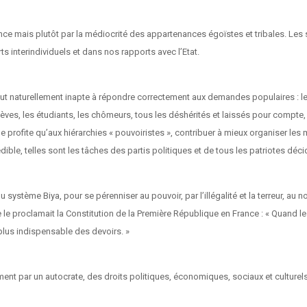
nce mais plutôt par la médiocrité des appartenances égoïstes et tribales. Les
s interindividuels et dans nos rapports avec l’Etat.
out naturellement inapte à répondre correctement aux demandes populaires : le
èves, les étudiants, les chômeurs, tous les déshérités et laissés pour compte, p
ne profite qu’aux hiérarchies « pouvoiristes », contribuer à mieux organiser les 
ble, telles sont les tâches des partis politiques et de tous les patriotes décid
ystème Biya, pour se pérenniser au pouvoir, par l’illégalité et la terreur, au n
e proclamait la Constitution de la Première République en France : « Quand le g
 plus indispensable des devoirs. »
nt par un autocrate, des droits politiques, économiques, sociaux et culturels