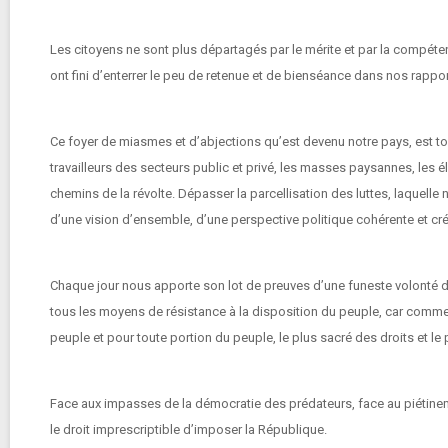
Les citoyens ne sont plus départagés par le mérite et par la compéte
ont fini d’enterrer le peu de retenue et de bienséance dans nos rapport
Ce foyer de miasmes et d’abjections qu’est devenu notre pays, est t
travailleurs des secteurs public et privé, les masses paysannes, les él
chemins de la révolte. Dépasser la parcellisation des luttes, laquelle 
d’une vision d’ensemble, d’une perspective politique cohérente et crédi
Chaque jour nous apporte son lot de preuves d’une funeste volonté du s
tous les moyens de résistance à la disposition du peuple, car comme l
peuple et pour toute portion du peuple, le plus sacré des droits et le
Face aux impasses de la démocratie des prédateurs, face au piétineme
le droit imprescriptible d’imposer la République.