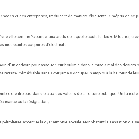
ménages et des entreprises, traduisent de manière éloquente le mépris de ce 
’une ville comme Yaoundé, aux pieds de laquelle coule le fleuve Mfoundi, crève
des incessantes coupures d’électricité.
in d’un cadavre pour assouvir leur boulimie dans la mise à mal des deniers p
traite irrémédiable sans avoir jamais occupé un emploi à la hauteur de leur q
ombre d’entre eux dans le club des voleurs de la fortune publique. Un funeste s
déchéance ou la résignation ;
 pétrolières accentue la dysharmonie sociale. Nonobstant la sensation d’aise in