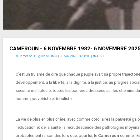
CAMEROUN - 6 NOVEMBRE 1982- 6 NOVEMBRE 2025, 
© Camer.be : Hugues SEUMO
|
06 Nov 2025 16:58:01
|
4051
C’est un truisme de dire que chaque peuple avait sa propre trajectoir
développement, à la liberté, à la dignité, à la justice, au progrès social
sécurité multiples et toutes les barrières dressées sur les chemins d
homme pouvoiriste et tribaliste.
La vie de plus en plus chère, avec comme corollaires la pauvreté galo
l’éducation et de la santé, la recrudescence des pathologies moyenâge
probablement raison dès lors que, pour lui, le
Cameroun
comme l’Etat