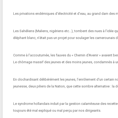
Les privations endémiques d’électricité et d’eau, au grand dam des 
Les Sahéliens (Maliens, nigériens etc…), tombent des nues à l’idée qu
éléphant blanc, n’était pas un projet pour soulager les camerounais 
Comme à l’accoutumée, les fauves du « Chemin d’Avenir » avaient beso
Le chômage massif des jeunes et des moins jeunes, condamnés à une re
En clochardisant délibérément les jeunes, l’enrôlement d'un certain n
jeunesse, deux piliers de la Nation, que cette sombre alternative : la 
Le syndrome hollandais induit par la gestion calamiteuse des recettes
toujours été mal expliqué ou mal perçu par nos dirigeants.