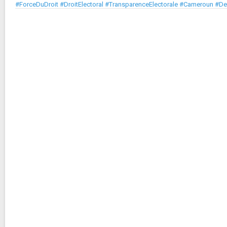
#ForceDuDroit #DroitElectoral #TransparenceElectorale #Cameroun #D