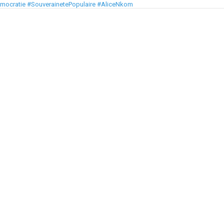
emocratie #SouverainetePopulaire #AliceNkom