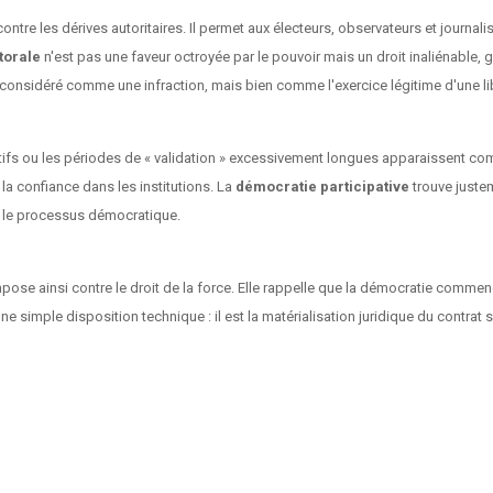
ontre les dérives autoritaires. Il permet aux électeurs, observateurs et journa
torale
n'est pas une faveur octroyée par le pouvoir mais un droit inaliénable, g
 considéré comme une infraction, mais bien comme l'exercice légitime d'une 
tratifs ou les périodes de « validation » excessivement longues apparaissent co
 la confiance dans les institutions. La
démocratie participative
trouve juste
t le processus démocratique.
ose ainsi contre le droit de la force. Elle rappelle que la démocratie commence
 simple disposition technique : il est la matérialisation juridique du contrat soc