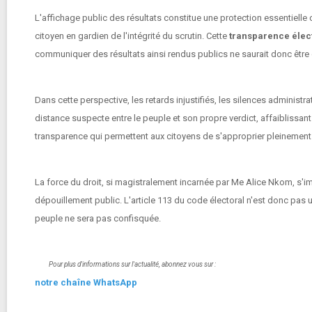
L'affichage public des résultats constitue une protection essentielle c
citoyen en gardien de l'intégrité du scrutin. Cette
transparence élec
communiquer des résultats ainsi rendus publics ne saurait donc être
Dans cette perspective, les retards injustifiés, les silences adminis
distance suspecte entre le peuple et son propre verdict, affaiblissant
transparence qui permettent aux citoyens de s'approprier pleinemen
La force du droit, si magistralement incarnée par Me Alice Nkom, s'imp
dépouillement public. L'article 113 du code électoral n'est donc pas une
peuple ne sera pas confisquée.
Pour plus d'informations sur l'actualité, abonnez vous sur :
notre chaîne WhatsApp