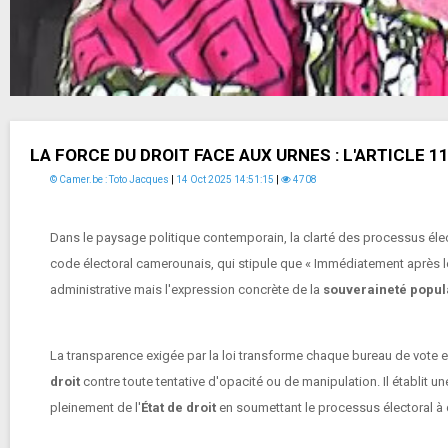
LA FORCE DU DROIT FACE AUX URNES : L'ARTICLE
© Camer.be : Toto Jacques
|
14 Oct 2025 14:51:15
|
4708
Dans le paysage politique contemporain, la clarté des processus éle
code électoral camerounais, qui stipule que « Immédiatement après le
administrative mais l'expression concrète de la
souveraineté popul
La transparence exigée par la loi transforme chaque bureau de vote e
droit
contre toute tentative d'opacité ou de manipulation. Il établit un
pleinement de l'
État de droit
en soumettant le processus électoral à de