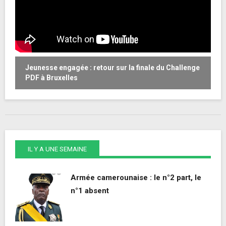
Jeunesse engagée : retour sur la finale du Challenge
W
PDF à Bruxelles
o
IL Y A UNE SEMAINE
Armée camerounaise : le n°2 part, le
n°1 absent