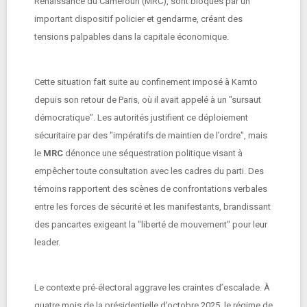
Renaissance du Cameroun (MRC), sont bloqués par un
important dispositif policier et gendarme, créant des
tensions palpables dans la capitale économique.
Cette situation fait suite au confinement imposé à Kamto
depuis son retour de Paris, où il avait appelé à un "sursaut
démocratique". Les autorités justifient ce déploiement
sécuritaire par des "impératifs de maintien de l’ordre", mais
le
MRC
dénonce une séquestration politique visant à
empêcher toute consultation avec les cadres du parti. Des
témoins rapportent des scènes de confrontations verbales
entre les forces de sécurité et les manifestants, brandissant
des pancartes exigeant la "liberté de mouvement" pour leur
leader.
Le contexte pré-électoral aggrave les craintes d’escalade. À
quatre mois de la présidentielle d’octobre 2025, le régime de