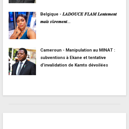
Belgique - 𝑳𝑨𝑫𝑶𝑼𝑪𝑬 𝑭𝑳𝑨𝑴 𝑳𝒆𝒏𝒕𝒆𝒎𝒆𝒏𝒕
𝒎𝒂𝒊𝒔 𝒔û𝒓𝒆𝒎𝒆𝒏𝒕…
Cameroun - Manipulation au MINAT :
subventions à Ekane et tentative
d’invalidation de Kamto dévoilées