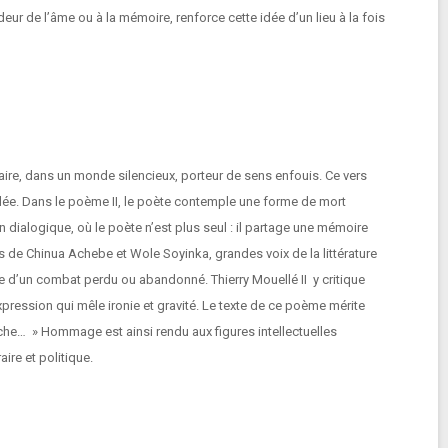
r de l’âme ou à la mémoire, renforce cette idée d’un lieu à la fois
ntaire, dans un monde silencieux, porteur de sens enfouis. Ce vers
voilée. Dans le poème II, le poète contemple une forme de mort
dialogique, où le poète n’est plus seul : il partage une mémoire
s de Chinua Achebe et Wole Soyinka, grandes voix de la littérature
ive d’un combat perdu ou abandonné. Thierry Mouellé II y critique
expression qui mêle ironie et gravité. Le texte de ce poème mérite
uche… » Hommage est ainsi rendu aux figures intellectuelles
aire et politique.