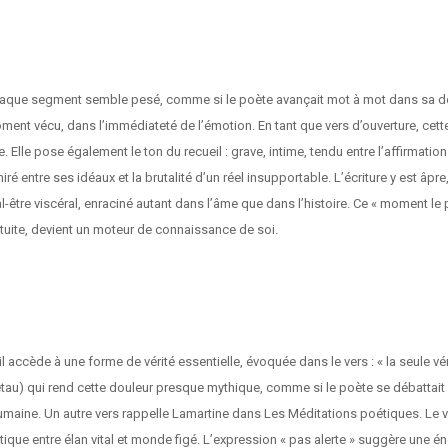
haque segment semble pesé, comme si le poète avançait mot à mot dans sa doule
oment vécu, dans l’immédiateté de l’émotion. En tant que vers d’ouverture, cette 
e. Elle pose également le ton du recueil : grave, intime, tendu entre l’affirmation 
ré entre ses idéaux et la brutalité d’un réel insupportable. L’écriture y est â
l-être viscéral, enraciné autant dans l’âme que dans l’histoire. Ce « moment le pl
atuite, devient un moteur de connaissance de soi.
l accède à une forme de vérité essentielle, évoquée dans le vers : « la seule vérité 
’étau) qui rend cette douleur presque mythique, comme si le poète se débatta
aine. Un autre vers rappelle Lamartine dans Les Méditations poétiques. Le ve
e entre élan vital et monde figé. L’expression « pas alerte » suggère une éne