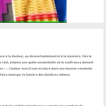
 face à la douleur, au désenchantement et à la mémoire. Dès le
 du réel, entame une quête existentielle où la souffrance devient
c » -, l’auteur inscrit son écriture dans une tension constante
 faire émerger la lumière des ténèbres intimes.
nua Achebe et Wole Soyinka pour rappeler les combats de