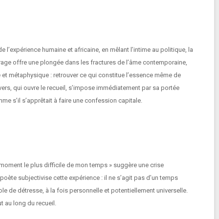
 l’expérience humaine et africaine, en mêlant l’intime au politique, la
uvrage offre une plongée dans les fractures de l’âme contemporaine,
elle et métaphysique : retrouver ce qui constitue l’essence même de
vers, qui ouvre le recueil, s’impose immédiatement par sa portée
me s’il s’apprêtait à faire une confession capitale.
 moment le plus difficile de mon temps » suggère une crise
poète subjectivise cette expérience : il ne s’agit pas d’un temps
e de détresse, à la fois personnelle et potentiellement universelle.
ut au long du recueil.