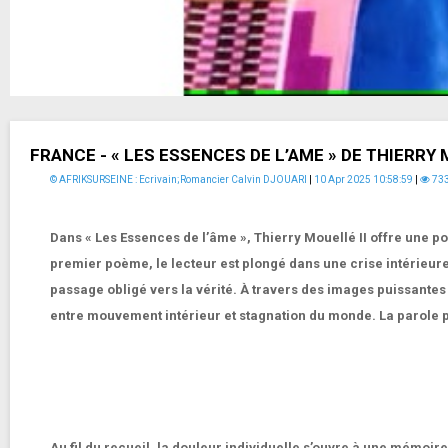
FRANCE - « LES ESSENCES DE L’AME » DE THIERRY M
© AFRIKSURSEINE : Ecrivain;Romancier Calvin DJOUARI
|
10 Apr 2025 10:58:59
|
73
Dans « Les Essences de l’âme », Thierry Mouellé II offre une po
premier poème, le lecteur est plongé dans une crise intérieure d
passage obligé vers la vérité. À travers des images puissantes 
entre mouvement intérieur et stagnation du monde. La parole p
Au fil du recueil, la douleur individuelle s’ouvre à une mémo