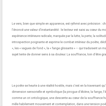
Le vers, bien que simple en apparence, est rythmé avec précision : c
l’énoncé une valeur d’instantanéité : le lecteur est saisi au cœur du m
expérience intérieure radicale, marquée par la lutte, la perte, la solitud
introspection poignante et exprime le combat intérieur du poète, déchi
», les « vagues de fond », la « fange glissante » – qui traduisent un ma
sujet tente de donner sens à sa douleur. La souffrance, loin d’être gr
Le poète se heurte à une réalité hostile, mais c’est en la traversant qu’i
dimension sensorielle et symbolique (la pirogue d’ébène, la fange, l
comme un cri ontologique, une descente au cœur de la souffrance hum
mêle habilement mouvement et contemplation, dans une tension poétiqu