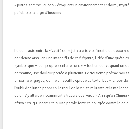
« pistes sommeilleuses » évoquent un environnement endormi, mystérie
paisible et chargé d’inconnu.
Le contraste entre la vivacité du sujet « alerte » et l’inertie du déco
condense ainsi, en une image fluide et élégante, l’idée d’une quête ex
symbolique – son propre « enterrement » – tout en convoquant un « ch
commune, une douleur portée à plusieurs. Le troisième poème nous fai
africaine engagée, donne un souffle épique au texte. Les « lances de l
l’oubli des luttes passées, le recul de la virilité militante et la mol
qu’on s’y attarde, notamment à travers ces vers : » Afin qu’en Chinua
africaines, qui incarnent ici une parole forte et insurgée contre le colo