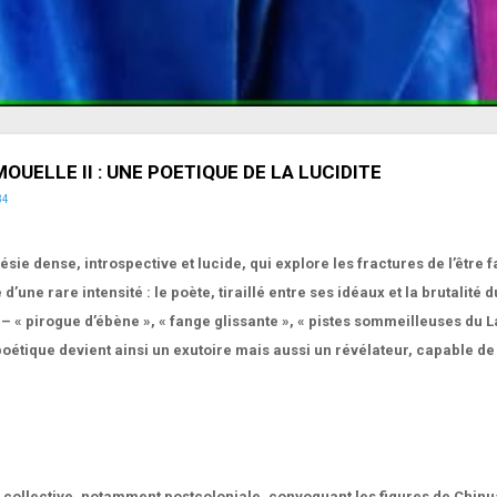
OUELLE II : UNE POETIQUE DE LA LUCIDITE
34
ésie dense, introspective et lucide, qui explore les fractures de l’être
’une rare intensité : le poète, tiraillé entre ses idéaux et la brutalité
– « pirogue d’ébène », « fange glissante », « pistes sommeilleuses du La
oétique devient ainsi un exutoire mais aussi un révélateur, capable de
ire collective, notamment postcoloniale, convoquant les figures de Chi