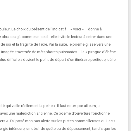
ur. Le choix du présent de l’indicatif – « voici » – donne à
phrase agit comme un seuil : elle invite le lecteur à entrer dans une
de soi et la fragilité de l’être. Par la suite, le poème glisse vers une
pre, imagée, traversée de métaphores puissantes – la « pirogue d’ébène
us difficile » devient le point de départ d’un itinéraire poétique, où le
qui vaille réellement la peine ». Il faut noter, par ailleurs, la
it avec une malédiction ancienne. Ce poème d’ouverture fonctionne
rs « J’ai posé mon pas alerte sur les pistes sommeilleuses du Lac »
rgie intérieure, un désir de quête ou de dépassement, tandis que les