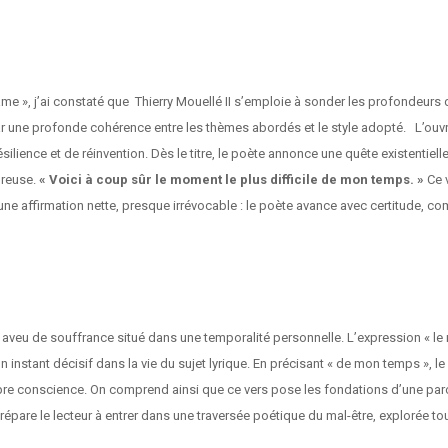
e », j’ai constaté que Thierry Mouellé II s’emploie à sonder les profondeurs de
nt par une profonde cohérence entre les thèmes abordés et le style adopté. L’o
résilience et de réinvention. Dès le titre, le poète annonce une quête existenti
ureuse.
« Voici à coup sûr le moment le plus difficile de mon temps. »
Ce 
une affirmation nette, presque irrévocable : le poète avance avec certitude, com
 aveu de souffrance situé dans une temporalité personnelle. L’expression « le
instant décisif dans la vie du sujet lyrique. En précisant « de mon temps », le 
ropre conscience. On comprend ainsi que ce vers pose les fondations d’une parol
et prépare le lecteur à entrer dans une traversée poétique du mal-être, explorée to