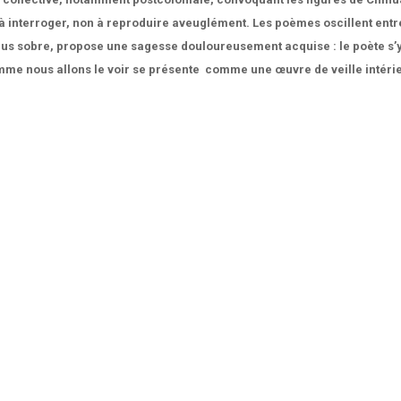
e à interroger, non à reproduire aveuglément. Les poèmes oscillent ent
us sobre, propose une sagesse douloureusement acquise : le poète s’y dr
e nous allons le voir se présente comme une œuvre de veille intérieure