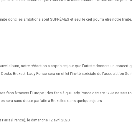
rinité donc les ambitions sont SUPRÊMES et seul le ciel pourra être notre limite
vel album, notre rédaction a appris ce jour que l'artiste donnera un concert géa
de Docks Bruxsel. Lady Ponce sera en effet l'invité spéciale de l'association S
es fans à travers l'Europe ; des fans à qui Lady Ponce déclare : « Je ne sais to
es sera sans doute parfaite à Bruxelles dans quelques jours.
Paris (France), le dimanche 12 avril 2020.