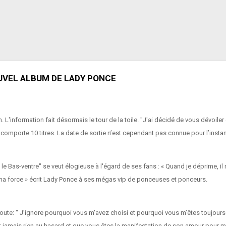
OUVEL ALBUM DE LADY PONCE
L'information fait désormais le tour de la toile. "J'ai décidé de vous dévoiler enf
omporte 10 titres. La date de sortie n’est cependant pas connue pour l’instan
t le Bas-ventre" se veut élogieuse à l'égard de ses fans : « Quand je déprime, i
 ma force » écrit Lady Ponce à ses mégas vip de ponceuses et ponceurs.
 " J’ignore pourquoi vous m'avez choisi et pourquoi vous m’êtes toujours fi
t jamais rien au hasard et que vous êtes la manifestation de son amour pour m