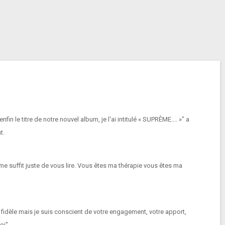
in le titre de notre nouvel album, je l'ai intitulé « SUPRÊME.... »" a
t.
l me suffit juste de vous lire. Vous êtes ma thérapie vous êtes ma
dèle mais je suis conscient de votre engagement, votre apport,
oi".