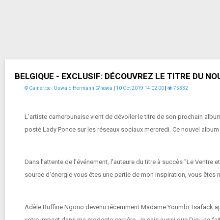
BELGIQUE - EXCLUSIF: DÉCOUVREZ LE TITRE DU N
© Camer.be : Oswald Hermann G'nowa
|
10 Oct 2019 14:02:00
|
75332
L'artiste camerounaise vient de dévoiler le titre de son prochain album. 
posté Lady Ponce sur les réseaux sociaux mercredi. Ce nouvel album c
Dans l’attente de l’événement, l'auteure du titre à succès "Le Ventre e
source d'énergie vous êtes une partie de mon inspiration, vous êtes
Adèle Ruffine Ngono devenu récemment Madame Youmbi Tsafack ajoute:
votre impact dans ma modeste carrière. Je sais aussi que Dieu ne fai