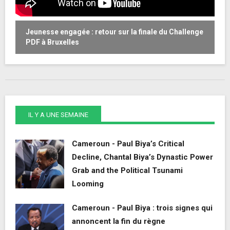
Jeunesse engagée : retour sur la finale du Challenge
W
PDF à Bruxelles
o
IL Y A UNE SEMAINE
Cameroun - Paul Biya’s Critical
Decline, Chantal Biya’s Dynastic Power
Grab and the Political Tsunami
Looming
Cameroun - Paul Biya : trois signes qui
annoncent la fin du règne