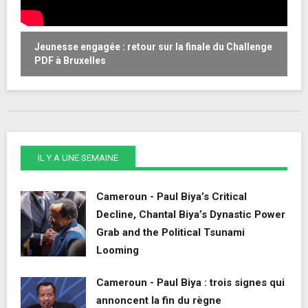
Jeunesse engagée : retour sur la finale du Challenge
W
PDF à Bruxelles
o
IL Y A UNE SEMAINE
Cameroun - Paul Biya’s Critical
Decline, Chantal Biya’s Dynastic Power
Grab and the Political Tsunami
Looming
Cameroun - Paul Biya : trois signes qui
annoncent la fin du règne