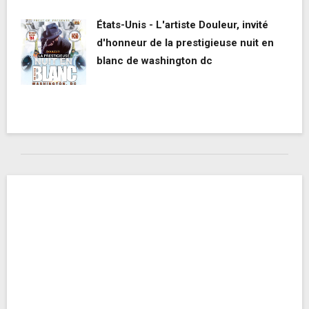
États-Unis - L'artiste Douleur, invité
d'honneur de la prestigieuse nuit en
blanc de washington dc