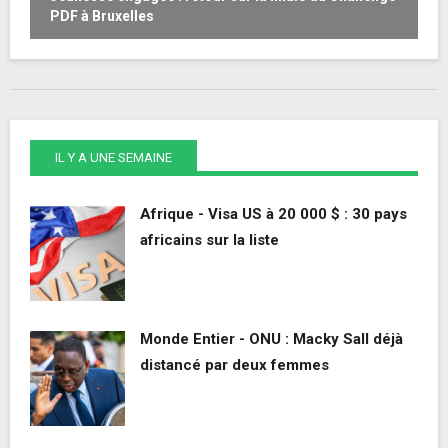
PDF à Bruxelles
o
IL Y A UNE SEMAINE
Afrique - Visa US à 20 000 $ : 30 pays
africains sur la liste
Monde Entier - ONU : Macky Sall déjà
distancé par deux femmes