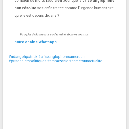
combien de morts faudra-t-il pour que la
crise anglophone
non résolue
soit enfin traitée comme l'urgence humanitaire
qu'elle est depuis dix ans ?
Pour plus d'informations sur l'actualité, abonnez vous sur :
notre chaîne WhatsApp
#ndangohpatrick #criseanglophorecameroun
#prisonnierspolitiques #ambazonie #camerounactualite