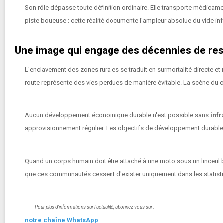
Son rôle dépasse toute définition ordinaire. Elle transporte médicame
piste boueuse : cette réalité documente l'ampleur absolue du vide infras
Une image qui engage des décennies de res
L'enclavement des zones rurales se traduit en surmortalité directe
route représente des vies perdues de manière évitable. La scène du co
Aucun développement économique durable n'est possible sans
infr
approvisionnement régulier. Les objectifs de développement durable fi
Quand un corps humain doit être attaché à une moto sous un linceul b
que ces communautés cessent d'exister uniquement dans les statistiq
Pour plus d'informations sur l'actualité, abonnez vous sur :
notre chaîne WhatsApp