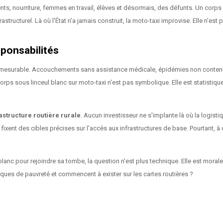
nts, nourriture, femmes en travail, élèves et désormais, des défunts. Un corps 
tructurel. Là où l'État n'a jamais construit, la moto-taxi improvise. Elle n'est p
ponsabilités
 et mesurable. Accouchements sans assistance médicale, épidémies non conten
rps sous linceul blanc sur moto-taxi n'est pas symbolique. Elle est statistique
astructure routière rurale
. Aucun investisseur ne s'implante là où la logist
xent des cibles précises sur l'accès aux infrastructures de base. Pourtant, à 
lanc pour rejoindre sa tombe, la question n'est plus technique. Elle est mora
ues de pauvreté et commencent à exister sur les cartes routières ?