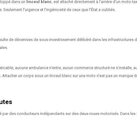
veloppé dans un
linceul blanc
, est attaché directement à l'arrière d'un moto-t
. Seulement l'urgence et l'ingéniosité de ceux que l'État a oubliés.
résulte de décennies de sous-investissement délibéré dans les infrastructures
ales.
cable, aucune ambulance n'entre, aucun commerce structuré ne s'installe, auc
. Attacher un corps sous un linceul blanc sur une moto n'est pas un manque de
outes
é par des conducteurs indépendants sur des deux-roues motorisés. Dans les zon