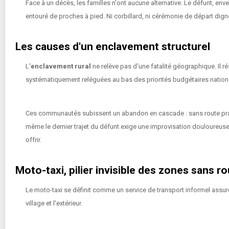
Face à un décès, les familles n'ont aucune alternative. Le défunt, en
entouré de proches à pied. Ni corbillard, ni cérémonie de départ digne
Les causes d'un enclavement structurel
L'
enclavement rural
ne relève pas d'une fatalité géographique. Il 
systématiquement reléguées au bas des priorités budgétaires nation
Ces communautés subissent un abandon en cascade : sans route prati
même le dernier trajet du défunt exige une improvisation douloureuse
offrir.
Moto-taxi, pilier invisible des zones sans r
Le moto-taxi se définit comme un service de transport informel assur
village et l'extérieur.