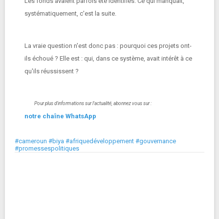
Les fonds avaient parfois été identifiés. Ce qui manquait,
systématiquement, c'est la suite.
La vraie question n'est donc pas : pourquoi ces projets ont-
ils échoué ? Elle est : qui, dans ce système, avait intérêt à ce
qu'ils réussissent ?
Pour plus d'informations sur l'actualité, abonnez vous sur :
notre chaîne WhatsApp
#cameroun #biya #afriquedéveloppement #gouvernance
#promessespolitiques