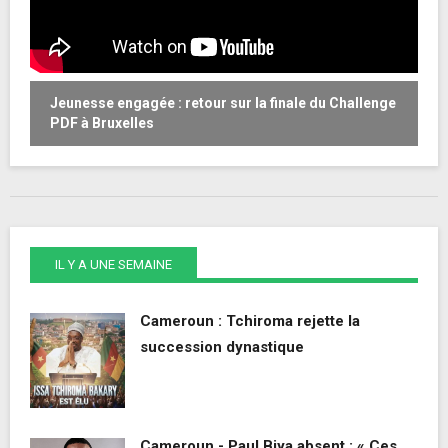
Jeunesse engagée : retour sur la finale du Challenge
W
PDF à Bruxelles
o
IL Y A UNE SEMAINE
Cameroun : Tchiroma rejette la
succession dynastique
Cameroun - Paul Biya absent : « Ces