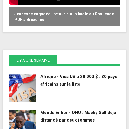
Jeunesse engagée : retour sur la finale du Challenge
W
PDF à Bruxelles
o
IL Y A UNE SEMAINE
Afrique - Visa US à 20 000 $ : 30 pays
africains sur la liste
Monde Entier - ONU : Macky Sall déjà
distancé par deux femmes