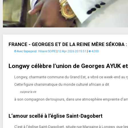
FRANCE - GEORGES ET DE LA REINE MÈRE SÉKOBA :
© Avec Sopieprod : Hilaire SOPIE
|
12 Apr 2026 20:15:51
|
4200
Longwy célèbre l’union de Georges AYUK et d
Longwy, charmante commune du Grand Est, a vibré ce week-end au ry
Cette figure charismatique du monde culturel africain a dit
oui pour la vie
à son compagnon de toujours, dans une atmosphère empreinte d’amo
L’amour scellé à l’église Saint-Dagobert
C’est à l’église
Saint-Dagobert
, située rue Margaine à Longwy, que les