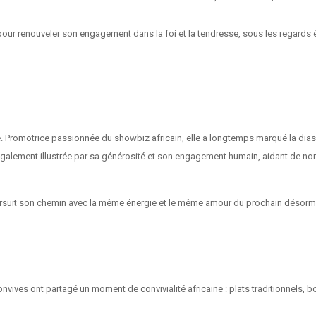
 pour renouveler son engagement dans la foi et la tendresse, sous les regards é
e
. Promotrice passionnée du showbiz africain, elle a longtemps marqué la dia
 également illustrée par sa
générosité et son engagement humain
, aidant de n
suit son chemin avec la même énergie et le même amour du prochain désormai
convives ont partagé un moment de
convivialité africaine
: plats traditionnels, 