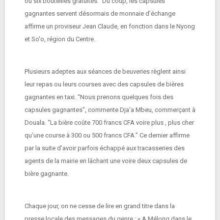
ou six bouteilles gratuites.” Du coup, les capsules
gagnantes servent désormais de monnaie d’échange
affirme un proviseur Jean Claude, en fonction dans le Nyong
et So'o, région du Centre.
Plusieurs adeptes aux séances de beuveries règlent ainsi
leur repas ou leurs courses avec des capsules de bières
gagnantes en taxi. “Nous prenons quelques fois des
capsules gagnantes”, commente Dja'a Mbeu, commerçant à
Douala. “La bière coûte 700 francs CFA voire plus , plus cher
qu’une course à 300 ou 500 francs CFA.” Ce dernier affirme
par la suite d’avoir parfois échappé aux tracasseries des
agents de la mairie en lâchant une voire deux capsules de
bière gagnante.
Chaque jour, on ne cesse de lire en grand titre dans la
presse locale des messages du genre : « A Mélong dans le