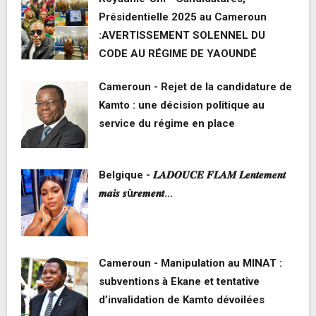
Présidentielle 2025 au Cameroun
:AVERTISSEMENT SOLENNEL DU
CODE AU RÉGIME DE YAOUNDÉ
Cameroun - Rejet de la candidature de
Kamto : une décision politique au
service du régime en place
Belgique - 𝑳𝑨𝑫𝑶𝑼𝑪𝑬 𝑭𝑳𝑨𝑴 𝑳𝒆𝒏𝒕𝒆𝒎𝒆𝒏𝒕
𝒎𝒂𝒊𝒔 𝒔û𝒓𝒆𝒎𝒆𝒏𝒕…
Cameroun - Manipulation au MINAT :
subventions à Ekane et tentative
d’invalidation de Kamto dévoilées