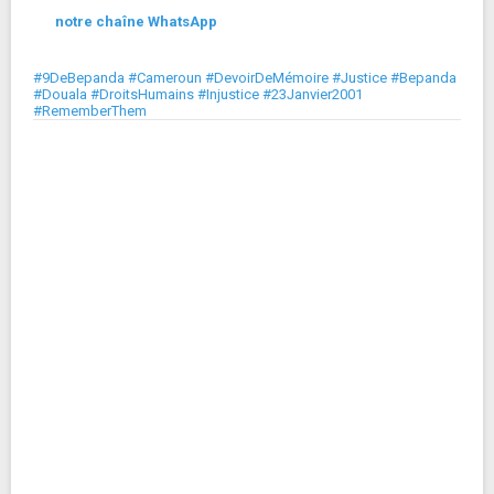
notre chaîne WhatsApp
#9DeBepanda #Cameroun #DevoirDeMémoire #Justice #Bepanda
#Douala #DroitsHumains #Injustice #23Janvier2001
#RememberThem