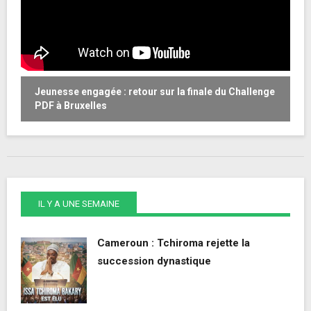
Jeunesse engagée : retour sur la finale du Challenge
W
PDF à Bruxelles
o
IL Y A UNE SEMAINE
Cameroun : Tchiroma rejette la
succession dynastique