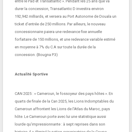
entre le Pad et Transatlantic ». Pendant les 25 ans que va
durer la concession, Transatlantic D investira environ
192,942 milliards, et versera au Port Autonome de Douala un
ticket d’entrée de 250 millions. Par ailleurs, le nouveau
concessionnaire paiera une redevance fixe annuelle
forfaitaire de 150 millions, et une redevance variable estimé
en moyenne à 7% du C.A sur toute la durée de la
concession. (Bougna P.3)
Actualité Sportive
CAN 2025 : « Cameroun, le fossoyeur des pays hôtes ». En
quarts de finale de la Can 2025, les Lions Indomptables du
Cameroun affrontent les Lions de l'Atlas du Maroc, pays
hôte. Le Cameroun porte avec lui une statistique aussi
lourde qu'impressionnante : à sept reprises dans son
histoire, il a éliminé la nation organisatrice de la Coupe