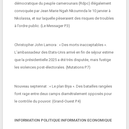
démocratique du peuple camerounais (Rdpc) illégalement
convoquée par Jean Marie Ngah Nkoumnda le 10 janvier à
Nkolassa, et sur laquelle pèseraient des risques de troubles
à l’ordre public. (Le Messager P.3)
Christopher John Lamora : « Des morts inacceptables ».
L’ambassadeur des Etats-Unis arrivé en fin de séjour estime
que la présidentielle 2025 a été très disputée, mais fustige
les violences post-électorales. (Mutations P.7)
Nouveau septennat : « Le plan Biya ». Des batailles rangées
font rage entre deux camps diamétralement opposés pour
le contrôle du pouvoir. (Grand-Ouest P.4)
INFORMATION POLITIQUE INFORMATION ECONOMIQUE