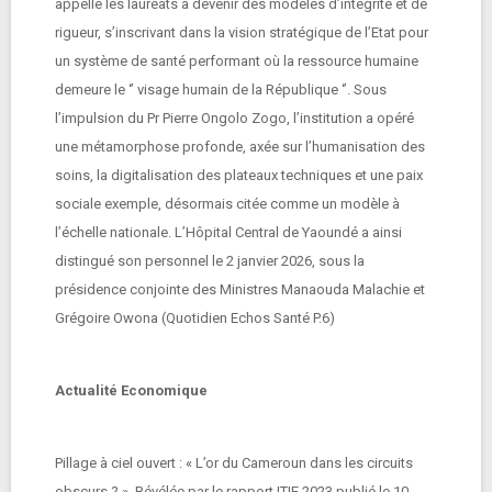
appelle les lauréats à devenir des modèles d’intégrité et de
rigueur, s’inscrivant dans la vision stratégique de l’Etat pour
un système de santé performant où la ressource humaine
demeure le ‘’ visage humain de la République ‘’. Sous
l’impulsion du Pr Pierre Ongolo Zogo, l’institution a opéré
une métamorphose profonde, axée sur l’humanisation des
soins, la digitalisation des plateaux techniques et une paix
sociale exemple, désormais citée comme un modèle à
l’échelle nationale. L’Hôpital Central de Yaoundé a ainsi
distingué son personnel le 2 janvier 2026, sous la
présidence conjointe des Ministres Manaouda Malachie et
Grégoire Owona (Quotidien Echos Santé P.6)
Actualité Economique
Pillage à ciel ouvert : « L’or du Cameroun dans les circuits
obscurs ? ». Révélée par le rapport ITIE 2023 publié le 10