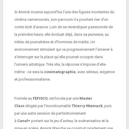
Si Annick incarne aujourd’hui l’une des figures montantes du
cinéma camerounais, son parcours n’a pourtant rien d’un
conte écrit d’avance. Loin de se revendiquer passionnée de
la première heure, elle évoluait déjà, dans sa jeunesse, au
milieu de journalistes et d’hommes de média. Un
environnement stimulant qui va progressivement l’amener à
s’interroger sur la place qu’elle pourrait occuper dans
l’univers artistique. Très vite, la réponse s’impose d’elle-
même : ce sera la
cinématographie
, avec sérieux, exigence
et professionnalisme.
Formée au
FEFISCO
, renforcée par une
Master
Class
dirigée par l’incontournable
Thierry Ntamack
, puis
par une autre session de perfectionnement
à
Canal+
portant sur le jeu d’acteur, la scénarisation et la
mise en scène, Annick Blanche se construit rapidement une