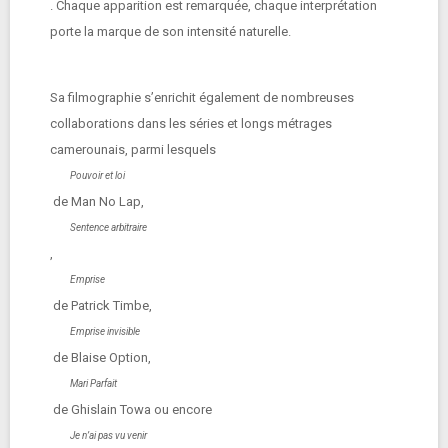
. Chaque apparition est remarquée, chaque interprétation
porte la marque de son intensité naturelle.
Sa filmographie s’enrichit également de nombreuses
collaborations dans les séries et longs métrages
camerounais, parmi lesquels
Pouvoir et loi
de Man No Lap,
Sentence arbitraire
,
Emprise
de Patrick Timbe,
Emprise invisible
de Blaise Option,
Mari Parfait
de Ghislain Towa ou encore
Je n’ai pas vu venir