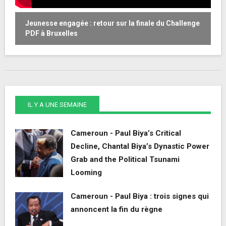
Jeunesse engagée : retour sur la finale du Challenge
W
PDF à Bruxelles
o
IL Y A UNE SEMAINE
Cameroun - Paul Biya’s Critical
Decline, Chantal Biya’s Dynastic Power
Grab and the Political Tsunami
Looming
Cameroun - Paul Biya : trois signes qui
annoncent la fin du règne