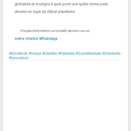
globalisé et souligne à quel point une quête intime peut
devenir un sujet de débat planétaire.
Pour plus d'informations sur l'actualité, abonnez vous sur :
notre chaîne WhatsApp
#ElonMusk #Kenya #Identite #Paternite #SanteMentale #Solidarite
#Innovation