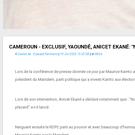
CAMEROUN - EXCLUSIF, YAOUNDÉ, ANICET EKANÉ: "
© Camer.be : Oswald Hermann
|
19 Jul 2025 15:07:58
|
4826
Lors de la conférence de presse donnée ce jour par Maurice Kamto au
président du Manidem, parti politique qui a investi Kamto aux électi
Lors de son intervention, Anicet Ekané a déclaré notamment que : "No
placard" a-t-il lancé.
Narguant ensuite le RDPC parti au pouvoir et avec beaucoup d'humour, 
Maurice Kamto par le Manidem.