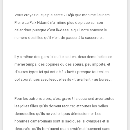
Vous croyez que je plaisante ? Déjà que mon meilleur ami
Pierre La Paix Ndamè n’a même plus de place sur son
calendrier, puisque c’est là-dessus qu’il note souvent le
numéro des filles qu’il vient de passer à la casserole…
Il y a même des gars ici qui te sautent deux demoiselles en
même temps, des copines ou des sœurs, peu importe, et
d’autres types ici qui ont déjà « lavé » presque toutes les
collaboratrices avec lesquelles ils « travaillent » au bureau.
Pour les patrons alors, c’est grave ! Ils couchent avec toutes
les jolies filles qu’ils doivent recruter, et toutes les belles
demoiselles qu’ils ne veulent pas démissionner. Les
hommes camerounais sont si sadiques, si cyniques et si
dépravés, qu’ils forniquent quasi systématiquement sans