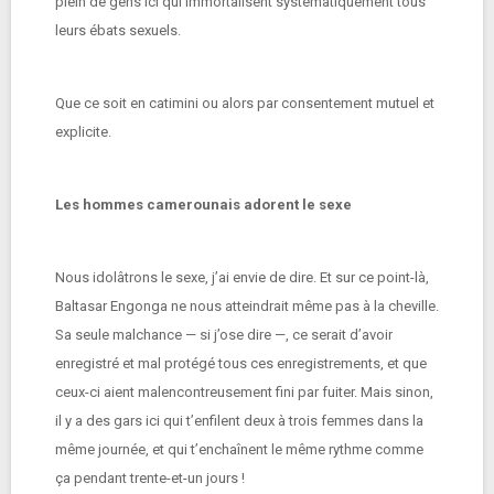
plein de gens ici qui immortalisent systématiquement tous
leurs ébats sexuels.
Que ce soit en catimini ou alors par consentement mutuel et
explicite.
Les hommes camerounais adorent le sexe
Nous idolâtrons le sexe, j’ai envie de dire. Et sur ce point-là,
Baltasar Engonga ne nous atteindrait même pas à la cheville.
Sa seule malchance — si j’ose dire —, ce serait d’avoir
enregistré et mal protégé tous ces enregistrements, et que
ceux-ci aient malencontreusement fini par fuiter. Mais sinon,
il y a des gars ici qui t’enfilent deux à trois femmes dans la
même journée, et qui t’enchaînent le même rythme comme
ça pendant trente-et-un jours !