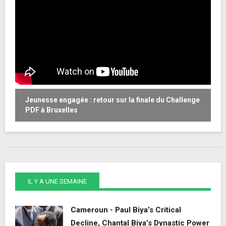
Jeunesse engagée : retour sur la finale du Challenge
W
PDF à Bruxelles
o
IL Y A UNE SEMAINE
Cameroun - Paul Biya’s Critical
Decline, Chantal Biya’s Dynastic Power