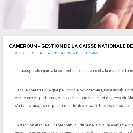
CAMEROUN - GESTION DE LA CAISSE NATIONALE DE
© Camer.be : Shanda Tonme
|
11 Jul 2024 14:11:06
|
12456
L’inacceptable injure à la compétence, au mérite et à la réussite d’u
Dans le contexte quelque peu trouble pour certains, insaisissable po
dangereux de performer, de travailler normalement et de prévaloir. Ma
s’attaquer aux justes, pour tenter de niveler par le bas, pour troubler 
La tradition établie au
Cameroun
, ou du reste la culture ambiante, c
en prison ou aux portes des prisons. Penser à l’inverse, c’est presqu