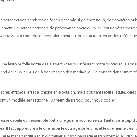
 des perspectives sombres de façon générale. Il y a chez nous, des sociétés pu
ent. La Caisse nationale de prévoyance sociale (CNPS) est un véritable trésor 
 MVONDO sort du lot, complètement du lot selon tous les codes référentiels
une histoire folle sortie des subjectivités qui infestent notre quotidien, alarman
énéral de la CNPS. Au-delà des images des médias, qui le connaît dans l’intimit
iscret, efficace, effacé, chiche en élocution, mais pourtant réputé, adulé, célé
font un modèle sensationnel. On vient de partout pour nous copier.
reuse cabale qui ressemble fort à une guerre sournoise sur l’autel de la cupi
ues. Il faut apprendre à le dire, avoir le courage de le dire, et le dire même trè
oquer le manager qui a tout digitaliser sur son passage et transformer la CNPS