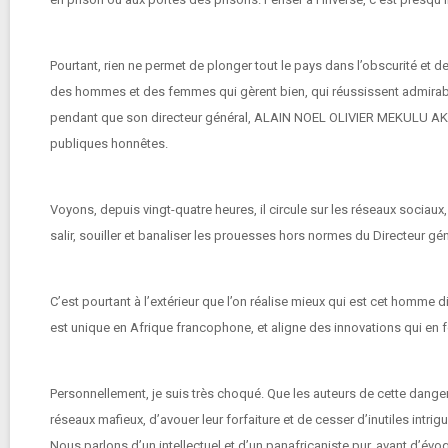
Pourtant, rien ne permet de plonger tout le pays dans l’obscurité et
des hommes et des femmes qui gèrent bien, qui réussissent admirablem
pendant que son directeur général, ALAIN NOEL OLIVIER MEKULU AKAM
publiques honnêtes.
Voyons, depuis vingt-quatre heures, il circule sur les réseaux sociaux, 
salir, souiller et banaliser les prouesses hors normes du Directeur g
C’est pourtant à l’extérieur que l’on réalise mieux qui est cet homme d
est unique en Afrique francophone, et aligne des innovations qui en 
Personnellement, je suis très choqué. Que les auteurs de cette dange
réseaux mafieux, d’avouer leur forfaiture et de cesser d’inutiles intrig
Nous parlons d’un intellectuel et d’un panafricaniste pur, avant d’év