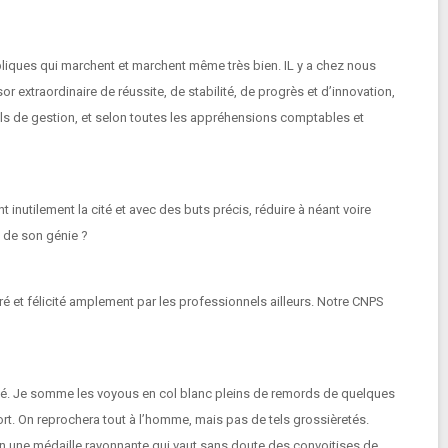
bliques qui marchent et marchent même très bien. IL y a chez nous
extraordinaire de réussite, de stabilité, de progrès et d’innovation,
 de gestion, et selon toutes les appréhensions comptables et
t inutilement la cité et avec des buts précis, réduire à néant voire
é de son génie ?
bré et félicité amplement par les professionnels ailleurs. Notre CNPS
dité. Je somme les voyous en col blanc pleins de remords de quelques
s fort. On reprochera tout à l’homme, mais pas de tels grossièretés.
 en une médaille rayonnante qui vaut sans doute des convoitises de