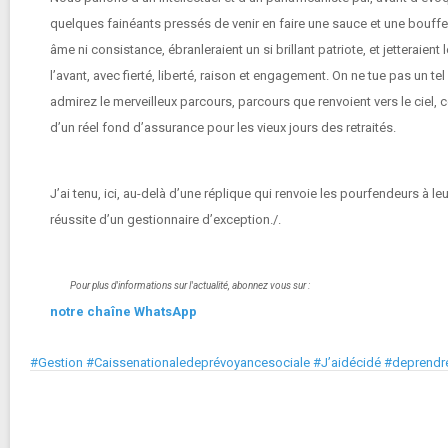
quelques fainéants pressés de venir en faire une sauce et une bouffe 
âme ni consistance, ébranleraient un si brillant patriote, et jetteraien
l’avant, avec fierté, liberté, raison et engagement. On ne tue pas un te
admirez le merveilleux parcours, parcours que renvoient vers le ciel, c
d’un réel fond d’assurance pour les vieux jours des retraités.
J’ai tenu, ici, au-delà d’une réplique qui renvoie les pourfendeurs à
réussite d’un gestionnaire d’exception./.
Pour plus d'informations sur l'actualité, abonnez vous sur :
notre chaîne WhatsApp
#Gestion #Caissenationaledeprévoyancesociale #J’aidécidé #deprend