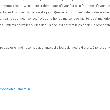
comme ailleurs. C’est triste et dommage, d’avoir fait ça à l’homme, d’avoir ten
t le discrédit sur un bilan aussi élogieux. Que ceux qui croient détenir des éléme
l artisan du bonheur collectif avec une fronde mal tendue, mal tenue et mal orien
es lumières nouvelles sur le toit du siège, qui bercent la place de l’indépendanc
 leurs copies en même temps que j’interpelle leurs donneurs d’ordre, à rendre u
reposition #Cameroun