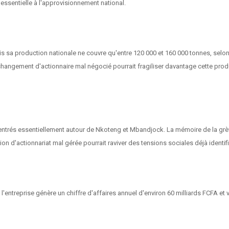
 essentielle à l'approvisionnement national.
a production nationale ne couvre qu'entre 120 000 et 160 000 tonnes, selon l
changement d'actionnaire mal négocié pourrait fragiliser davantage cette prod
entrés essentiellement autour de Nkoteng et Mbandjock. La mémoire de la grèv
tion d'actionnariat mal gérée pourrait raviver des tensions sociales déjà identi
'entreprise génère un chiffre d'affaires annuel d'environ 60 milliards FCFA e