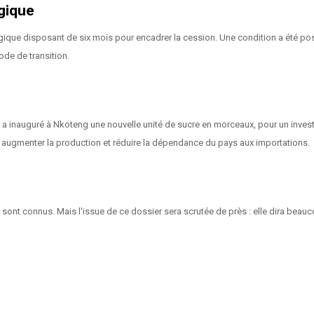
égique
tégique disposant de six mois pour encadrer la cession. Une condition a été p
ode de transition.
am a inauguré à Nkoteng une nouvelle unité de sucre en morceaux, pour un invest
 augmenter la production et réduire la dépendance du pays aux importations.
 ne sont connus. Mais l'issue de ce dossier sera scrutée de près : elle dira bea