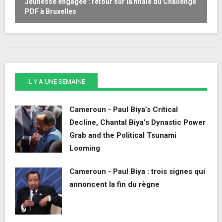
Jeunesse engagée : retour sur la finale du Challenge
W
PDF à Bruxelles
o
IL Y A UNE SEMAINE
Cameroun - Paul Biya’s Critical
Decline, Chantal Biya’s Dynastic Power
Grab and the Political Tsunami
Looming
Cameroun - Paul Biya : trois signes qui
annoncent la fin du règne