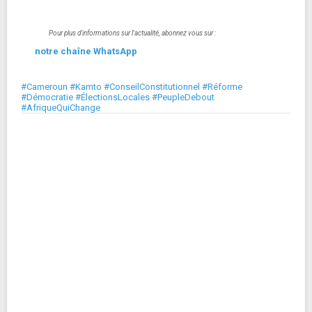
Pour plus d'informations sur l'actualité, abonnez vous sur :
notre chaîne WhatsApp
#Cameroun #Kamto #ConseilConstitutionnel #Réforme
#Démocratie #ÉlectionsLocales #PeupleDebout
#AfriqueQuiChange