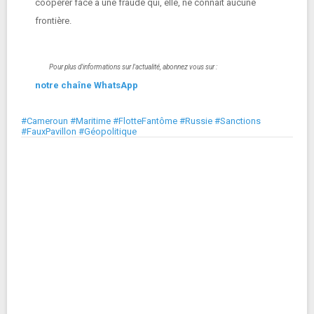
coopérer face à une fraude qui, elle, ne connaît aucune
frontière.
Pour plus d'informations sur l'actualité, abonnez vous sur :
notre chaîne WhatsApp
#Cameroun #Maritime #FlotteFantôme #Russie #Sanctions
#FauxPavillon #Géopolitique