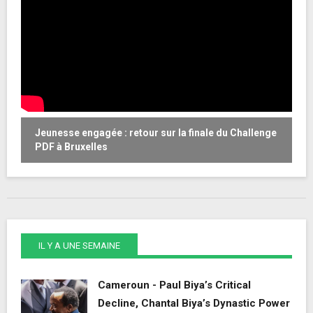
Jeunesse engagée : retour sur la finale du Challenge
W
PDF à Bruxelles
o
IL Y A UNE SEMAINE
Cameroun - Paul Biya’s Critical
Decline, Chantal Biya’s Dynastic Power