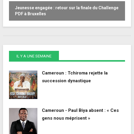
Jeunesse engagée : retour sur la finale du Challenge
W
PDF à Bruxelles
o
IL Y A UNE SEMAINE
Cameroun : Tchiroma rejette la
succession dynastique
Cameroun - Paul Biya absent : « Ces
gens nous méprisent »