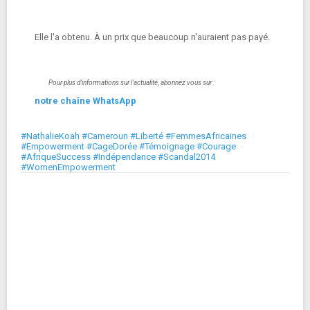
Elle l'a obtenu. À un prix que beaucoup n'auraient pas payé.
Pour plus d'informations sur l'actualité, abonnez vous sur :
notre chaîne WhatsApp
#NathalieKoah #Cameroun #Liberté #FemmesAfricaines
#Empowerment #CageDorée #Témoignage #Courage
#AfriqueSuccess #Indépendance #Scandal2014
#WomenEmpowerment