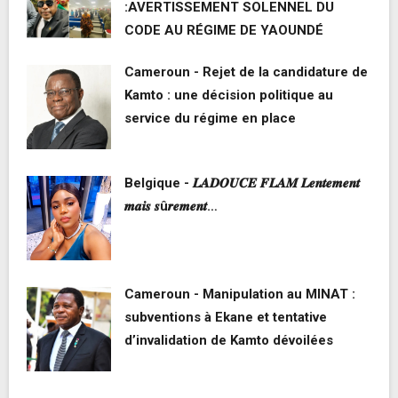
:AVERTISSEMENT SOLENNEL DU
CODE AU RÉGIME DE YAOUNDÉ
Cameroun - Rejet de la candidature de
Kamto : une décision politique au
service du régime en place
Belgique - 𝑳𝑨𝑫𝑶𝑼𝑪𝑬 𝑭𝑳𝑨𝑴 𝑳𝒆𝒏𝒕𝒆𝒎𝒆𝒏𝒕
𝒎𝒂𝒊𝒔 𝒔û𝒓𝒆𝒎𝒆𝒏𝒕…
Cameroun - Manipulation au MINAT :
subventions à Ekane et tentative
d’invalidation de Kamto dévoilées