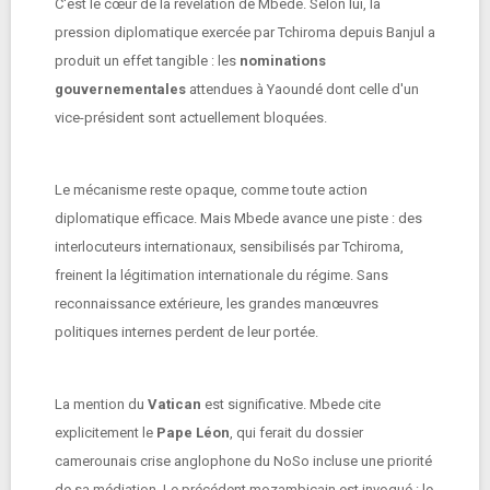
C'est le cœur de la révélation de Mbede. Selon lui, la
pression diplomatique exercée par Tchiroma depuis Banjul a
produit un effet tangible : les
nominations
gouvernementales
attendues à Yaoundé dont celle d'un
vice-président sont actuellement bloquées.
Le mécanisme reste opaque, comme toute action
diplomatique efficace. Mais Mbede avance une piste : des
interlocuteurs internationaux, sensibilisés par Tchiroma,
freinent la légitimation internationale du régime. Sans
reconnaissance extérieure, les grandes manœuvres
politiques internes perdent de leur portée.
La mention du
Vatican
est significative. Mbede cite
explicitement le
Pape Léon
, qui ferait du dossier
camerounais crise anglophone du NoSo incluse une priorité
de sa médiation. Le précédent mozambicain est invoqué : le