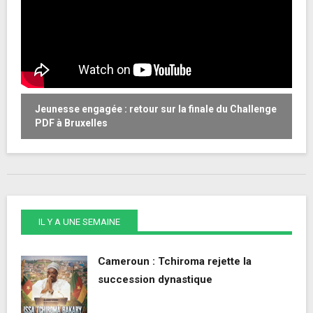
Jeunesse engagée : retour sur la finale du Challenge
W
PDF à Bruxelles
o
IL Y A UNE SEMAINE
Cameroun : Tchiroma rejette la
succession dynastique