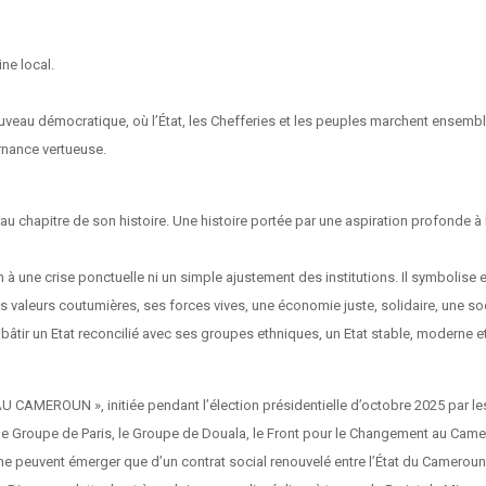
ine local.
uveau démocratique, où l’État, les Chefferies et les peuples marchent ensemble s
rnance vertueuse.
apitre de son histoire. Une histoire portée par une aspiration profonde à la just
n à une crise ponctuelle ni un simple ajustement des institutions. Il symbolise 
ses valeurs coutumières, ses forces vives, une économie juste, solidaire, une s
e bâtir un Etat reconcilié avec ses groupes ethniques, un Etat stable, moderne e
 CAMEROUN », initiée pendant l’élection présidentielle d’octobre 2025 par les
 le Groupe de Paris, le Groupe de Douala, le Front pour le Changement au Came
e ne peuvent émerger que d’un contrat social renouvelé entre l’État du Camero