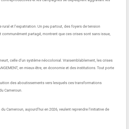
 rural et l’expatriation. Un peu partout, des foyers de tension
ment communément partagé, montrent que ces crises sont sans issue,
meurt, celle d’un système néocolonial. Vraisemblablement, les crises
ANGEMENT, en mieux-être, en économie et des institutions. Tout porte
ntuition des aboutissements vers lesquels ces transformations
s du Cameroun.
u Cameroun, aujourd’hui en 2026, veulent reprendre l’initiative de