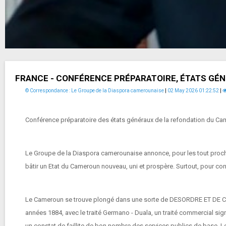
FRANCE - CONFÉRENCE PRÉPARATOIRE, ÉTATS GÉN
© Correspondance : Le Groupe de la Diaspora camerounaise
|
02 May 2026 01:22:52
|
Conférence préparatoire des états généraux de la refondation du C
Le Groupe de la Diaspora camerounaise annonce, pour les tout procha
bâtir un Etat du Cameroun nouveau, uni et prospère. Surtout, pour c
Le Cameroun se trouve plongé dans une sorte de DESORDRE ET DE CON
années 1884, avec le traité Germano - Duala, un traité commercial sign
un constat de faillite de bon nombre des services publics de base.