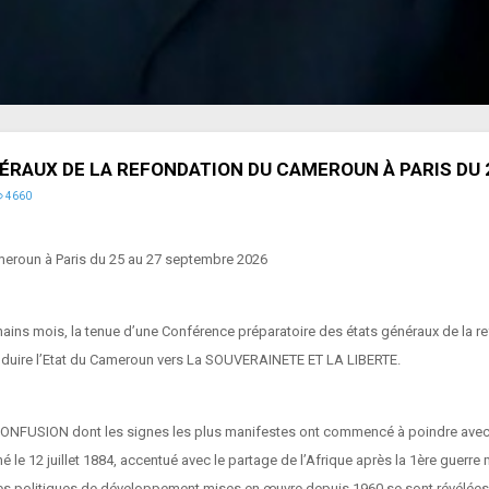
ÉRAUX DE LA REFONDATION DU CAMEROUN À PARIS DU 
4660
ameroun à Paris du 25 au 27 septembre 2026
ins mois, la tenue d’une Conférence préparatoire des états généraux de la re
onduire l’Etat du Cameroun vers La SOUVERAINETE ET LA LIBERTE.
FUSION dont les signes les plus manifestes ont commencé à poindre avec le 
é le 12 juillet 1884, accentué avec le partage de l’Afrique après la 1ère guerre
 Les politiques de développement mises en œuvre depuis 1960 se sont révélée