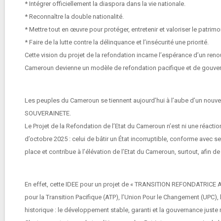
* Intégrer officiellement la diaspora dans la vie nationale.
* Reconnaître la double nationalité.
* Mettre tout en œuvre pour protéger, entretenir et valoriser le patrimo
* Faire de la lutte contre la délinquance et l’insécurité une priorité.
Cette vision du projet de la refondation incarne l’espérance d’un reno
Cameroun devienne un modèle de refondation pacifique et de gouve
Les peuples du Cameroun se tiennent aujourd’hui à l’aube d’un nouveau ch
SOUVERAINETE.
Le Projet de la Refondation de l’Etat du Cameroun n’est ni une réactio
d’octobre 2025 : celui de bâtir un État incorruptible, conforme avec 
place et contribue à l’élévation de l’Etat du Cameroun, surtout, afin d
En effet, cette IDEE pour un projet de « TRANSITION REFONDATRICE AU
pour la Transition Pacifique (ATP), l’Union Pour le Changement (UPC),
historique : le développement stable, garanti et la gouvernance just