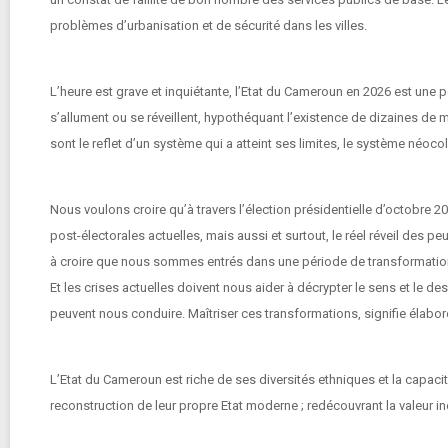
problèmes d’urbanisation et de sécurité dans les villes.
L’heure est grave et inquiétante, l’Etat du Cameroun en 2026 est une po
s’allument ou se réveillent, hypothéquant l’existence de dizaines d
sont le reflet d’un système qui a atteint ses limites, le système néoco
Nous voulons croire qu’à travers l’élection présidentielle d’octobre 
post-électorales actuelles, mais aussi et surtout, le réel réveil de
à croire que nous sommes entrés dans une période de transformati
Et les crises actuelles doivent nous aider à décrypter le sens et le
peuvent nous conduire. Maîtriser ces transformations, signifie élabo
L’Etat du Cameroun est riche de ses diversités ethniques et la capac
reconstruction de leur propre Etat moderne ; redécouvrant la valeur in