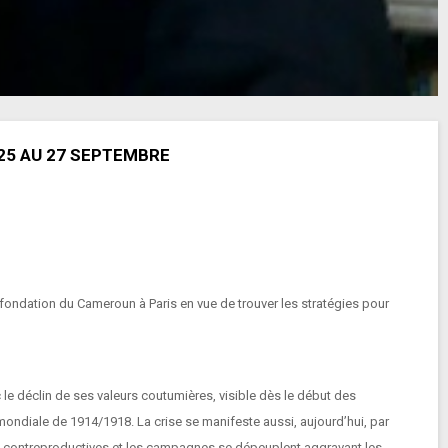
25 AU 27 SEPTEMBRE
fondation du Cameroun à Paris en vue de trouver les stratégies pour
déclin de ses valeurs coutumières, visible dès le début des
 mondiale de 1914/1918. La crise se manifeste aussi, aujourd’hui, par
s contreproductives et les campagnes se dépeuplent aggravant les