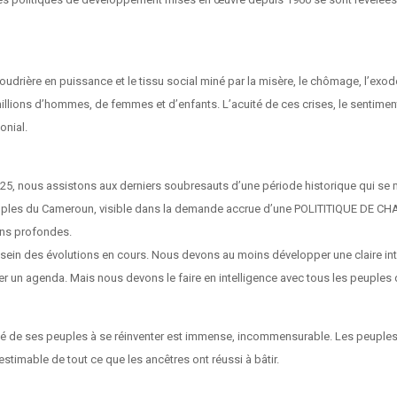
udrière en puissance et le tissu social miné par la misère, le chômage, l’exode
e millions d’hommes, de femmes et d’enfants. L’acuité de ces crises, le senti
lonial.
2025, nous assistons aux derniers soubresauts d’une période historique qui se 
s peuples du Cameroun, visible dans la demande accrue d’une POLITITIQUE DE CH
ons profondes.
 dessein des évolutions en cours. Nous devons au moins développer une claire i
rer un agenda. Mais nous devons le faire en intelligence avec tous les peuple
ité de ses peuples à se réinventer est immense, incommensurable. Les peuples d
estimable de tout ce que les ancêtres ont réussi à bâtir.