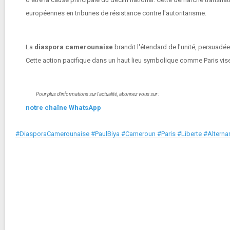
européennes en tribunes de résistance contre l'autoritarisme.
La
diaspora camerounaise
brandit l'étendard de l'unité, persuadée
Cette action pacifique dans un haut lieu symbolique comme Paris vise n
Pour plus d'informations sur l'actualité, abonnez vous sur :
notre chaîne WhatsApp
#DiasporaCamerounaise #PaulBiya #Cameroun #Paris #Liberte #Alterna