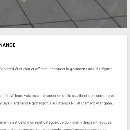
RNANCE
jectif était clair et affiché : dénoncer la
gouvernance
du régime
 élevé leurs voix pour dénoncer ce qu'ils qualifient de « crimes » et
ntal Biya, Ferdinand Ngoh Ngoh, Paul Atanga Nji, et Clément Atangana.
mis est celui d'un rejet catégorique du « clan » dirigeant, accusé
dans la dynamique politique nationale, transformant les capitales