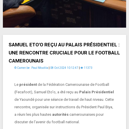
SAMUEL ETO'O REÇU AU PALAIS PRÉSIDENTIEL :
UNE RENCONTRE CRUCIALE POUR LE FOOTBALL
CAMEROUNAIS
© Camer.be : Paul Moutila
|
08 Oct 2024 10:12:47
|
11373
Le
président
de la Fédération Camerounaise de Football
(Fecafoot), Samuel Eto'o, a été reçu au
Palais Présidentiel
de Yaoundé pour une séance de travail de haut niveau. Cette
rencontre, organisée sur instructions du Président Paul Biya,
a réuni les plus hautes
autorités
camerounaises pour
discuter de l'avenir du football national.