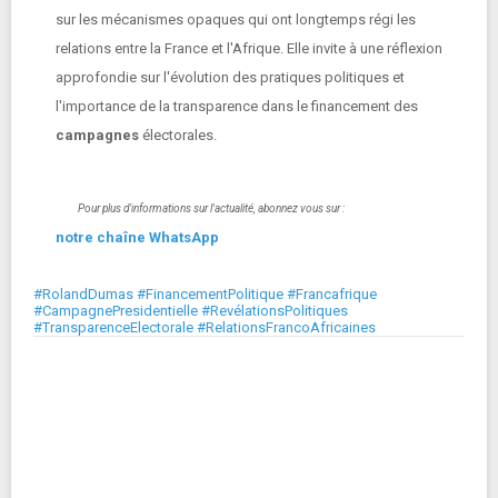
sur les mécanismes opaques qui ont longtemps régi les
relations entre la France et l'Afrique. Elle invite à une réflexion
approfondie sur l'évolution des pratiques politiques et
l'importance de la transparence dans le financement des
campagnes
électorales.
Pour plus d'informations sur l'actualité, abonnez vous sur :
notre chaîne WhatsApp
#RolandDumas #FinancementPolitique #Francafrique
#CampagnePresidentielle #RevélationsPolitiques
#TransparenceElectorale #RelationsFrancoAfricaines