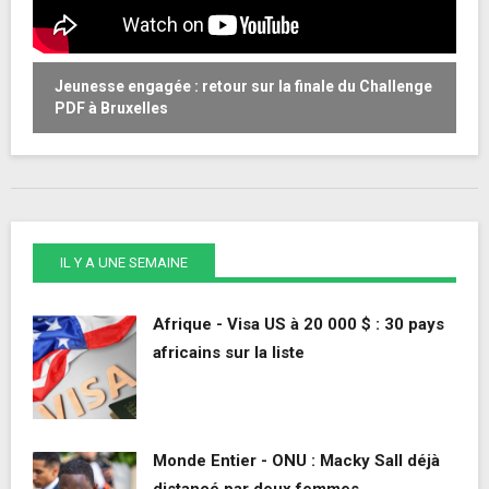
Jeunesse engagée : retour sur la finale du Challenge
W
PDF à Bruxelles
o
IL Y A UNE SEMAINE
Afrique - Visa US à 20 000 $ : 30 pays
africains sur la liste
Monde Entier - ONU : Macky Sall déjà
distancé par deux femmes